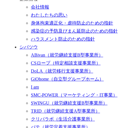
会社情報
わたしたちの思い
身体拘束適正化・虐待防止のための指針
感染症の予防及びまん延防止のための指針
ハラスメント防止のための指針
シパツウ
ABivan
（就労継続支援B型事業所）
CSロープ
（特定相談支援事業所）
DoLA
（就労移行支援事業所）
GiOhome
（自立型グループホーム）
I am
SMC-POWER
（マーケティング・IT事業）
SWINGU
（就労継続支援B型事業所）
TRID
（就労継続支援A型事業所）
クリパラボ
（生活介護事業所）
パテ
（就労定着支援事業所）