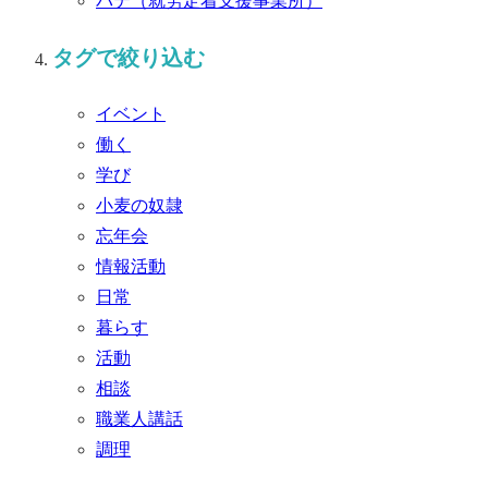
パテ
（就労定着支援事業所）
タグで絞り込む
イベント
働く
学び
小麦の奴隷
忘年会
情報活動
日常
暮らす
活動
相談
職業人講話
調理