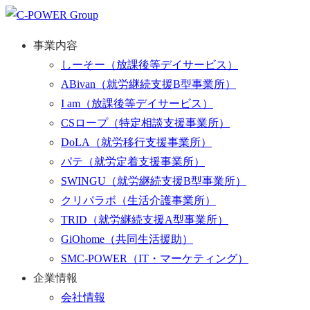
事業内容
しーそー
（放課後等デイサービス）
ABivan
（就労継続支援B型事業所）
I am
（放課後等デイサービス）
CSロープ
（特定相談支援事業所）
DoLA
（就労移行支援事業所）
パテ
（就労定着支援事業所）
SWINGU
（就労継続支援B型事業所）
クリパラボ
（生活介護事業所）
TRID
（就労継続支援A型事業所）
GiOhome
（共同生活援助）
SMC-POWER
（IT・マーケティング）
企業情報
会社情報