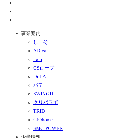
ペ
ー
お
ジ
問
通
ト
い
話
事業案内
ッ
合
を
しーそー
プ
わ
す
ABivan
に
せ
る
I am
戻
フ
CSロープ
る
ォ
DoLA
ー
パテ
ム
SWINGU
へ
クリパラボ
行
TRID
く
GiOhome
SMC-POWER
企業情報