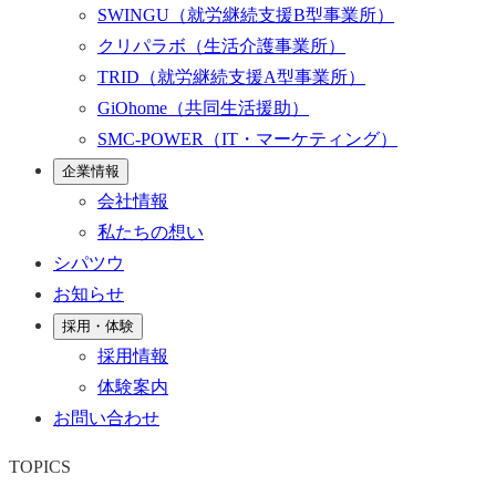
SWINGU
（就労継続支援B型事業所）
クリパラボ
（生活介護事業所）
TRID
（就労継続支援A型事業所）
GiOhome
（共同生活援助）
SMC-POWER
（IT・マーケティング）
企業情報
会社情報
私たちの想い
シパツウ
お知らせ
採用・体験
採用情報
体験案内
お問い合わせ
TOPICS