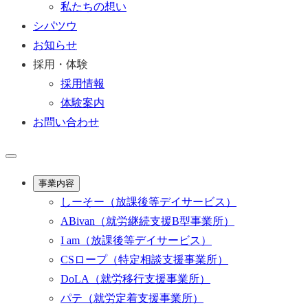
私たちの想い
シパツウ
お知らせ
採用・体験
採用情報
体験案内
お問い合わせ
事業内容
しーそー
（放課後等デイサービス）
ABivan
（就労継続支援B型事業所）
I am
（放課後等デイサービス）
CSロープ
（特定相談支援事業所）
DoLA
（就労移行支援事業所）
パテ
（就労定着支援事業所）