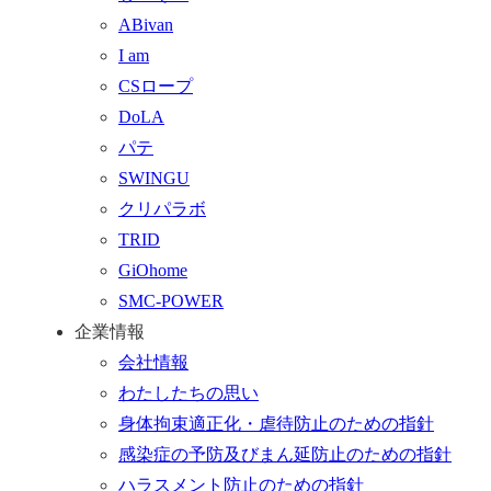
プ
わ
す
ABivan
に
せ
る
I am
戻
フ
CSロープ
る
ォ
DoLA
ー
パテ
ム
SWINGU
へ
クリパラボ
行
TRID
く
GiOhome
SMC-POWER
企業情報
会社情報
わたしたちの思い
身体拘束適正化・虐待防止のための指針
感染症の予防及びまん延防止のための指針
ハラスメント防止のための指針