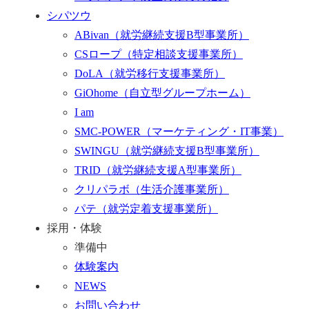
シパツウ
ABivan
（就労継続支援B型事業所）
CSロープ
（特定相談支援事業所）
DoLA
（就労移行支援事業所）
GiOhome
（自立型グループホーム）
I am
SMC-POWER
（マーケティング・IT事業）
SWINGU
（就労継続支援B型事業所）
TRID
（就労継続支援A型事業所）
クリパラボ
（生活介護事業所）
パテ
（就労定着支援事業所）
採用・体験
準備中
体験案内
NEWS
お問い合わせ