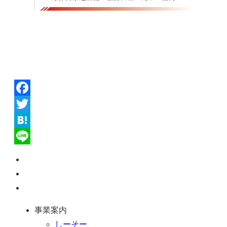
Facebook
Twitter
Hatena
Line
ペ
ー
お
ジ
問
通
ト
い
話
事業案内
ッ
合
を
しーそー