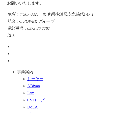
お願いいたします。
住所：〒507-0025 岐阜県多治見市宮前町2-47-1
社名：C-POWER グループ
電話番号：0572-26-7707
以上
ペ
ー
お
ジ
問
通
ト
い
話
事業案内
ッ
合
を
しーそー
プ
わ
す
ABivan
に
せ
る
I am
戻
フ
CSロープ
る
ォ
DoLA
ー