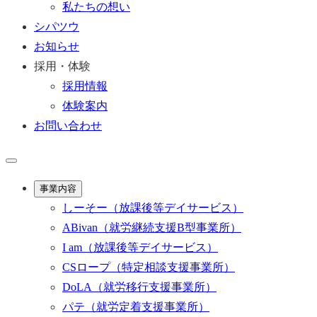
私たちの想い
シパツウ
お知らせ
採用・体験
採用情報
体験案内
お問い合わせ
事業内容
しーそー
（放課後等デイサービス）
ABivan
（就労継続支援B型事業所）
I am
（放課後等デイサービス）
CSロープ
（特定相談支援事業所）
DoLA
（就労移行支援事業所）
パテ
（就労定着支援事業所）