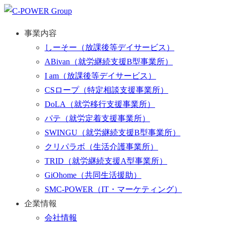
事業内容
しーそー
（放課後等デイサービス）
ABivan
（就労継続支援B型事業所）
I am
（放課後等デイサービス）
CSロープ
（特定相談支援事業所）
DoLA
（就労移行支援事業所）
パテ
（就労定着支援事業所）
SWINGU
（就労継続支援B型事業所）
クリパラボ
（生活介護事業所）
TRID
（就労継続支援A型事業所）
GiOhome
（共同生活援助）
SMC-POWER
（IT・マーケティング）
企業情報
会社情報