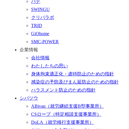
パテ
ム
SWINGU
へ
クリパラボ
行
TRID
く
GiOhome
SMC-POWER
企業情報
会社情報
わたしたちの思い
身体拘束適正化・虐待防止のための指針
感染症の予防及びまん延防止のための指針
ハラスメント防止のための指針
シパツウ
ABivan
（就労継続支援B型事業所）
CSロープ
（特定相談支援事業所）
DoLA
（就労移行支援事業所）