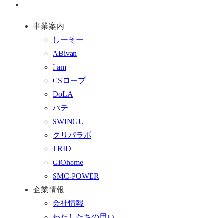
ジ
問
通
ー
ト
い
話
事業案内
ッ
合
を
しーそー
ジ
プ
わ
す
ABivan
に
せ
る
I am
戻
フ
送
CSロープ
る
ォ
DoLA
ー
り
パテ
ム
SWINGU
へ
クリパラボ
行
TRID
く
GiOhome
SMC-POWER
企業情報
会社情報
わたしたちの思い