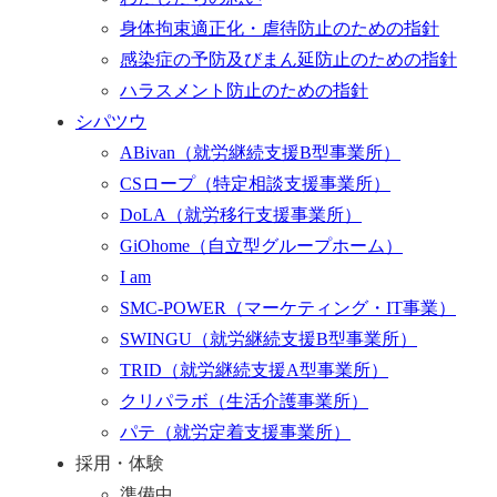
身体拘束適正化・虐待防止のための指針
感染症の予防及びまん延防止のための指針
ハラスメント防止のための指針
シパツウ
ABivan
（就労継続支援B型事業所）
CSロープ
（特定相談支援事業所）
DoLA
（就労移行支援事業所）
GiOhome
（自立型グループホーム）
I am
SMC-POWER
（マーケティング・IT事業）
SWINGU
（就労継続支援B型事業所）
TRID
（就労継続支援A型事業所）
クリパラボ
（生活介護事業所）
パテ
（就労定着支援事業所）
採用・体験
準備中