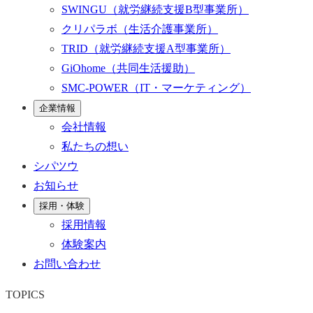
SWINGU
（就労継続支援B型事業所）
クリパラボ
（生活介護事業所）
TRID
（就労継続支援A型事業所）
GiOhome
（共同生活援助）
SMC-POWER
（IT・マーケティング）
企業情報
会社情報
私たちの想い
シパツウ
お知らせ
採用・体験
採用情報
体験案内
お問い合わせ
TOPICS