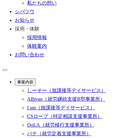
私たちの想い
シパツウ
お知らせ
採用・体験
採用情報
体験案内
お問い合わせ
事業内容
しーそー
（放課後等デイサービス）
ABivan
（就労継続支援B型事業所）
I am
（放課後等デイサービス）
CSロープ
（特定相談支援事業所）
DoLA
（就労移行支援事業所）
パテ
（就労定着支援事業所）