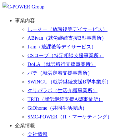
事業内容
しーそー
（放課後等デイサービス）
ABivan
（就労継続支援B型事業所）
I am
（放課後等デイサービス）
CSロープ
（特定相談支援事業所）
DoLA
（就労移行支援事業所）
パテ
（就労定着支援事業所）
SWINGU
（就労継続支援B型事業所）
クリパラボ
（生活介護事業所）
TRID
（就労継続支援A型事業所）
GiOhome
（共同生活援助）
SMC-POWER
（IT・マーケティング）
企業情報
会社情報