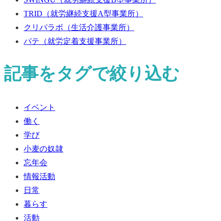
TRID
（就労継続支援A型事業所）
クリパラボ
（生活介護事業所）
パテ
（就労定着支援事業所）
記事をタグで絞り込む
イベント
働く
学び
小麦の奴隷
忘年会
情報活動
日常
暮らす
活動