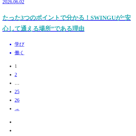
2026.06.02
たった3つのポイントで分かる！SWINGUが“安
心して通える場所”である理由
学び
働く
1
投
2
…
稿
25
26
の
→
ペ
ペ
ー
お