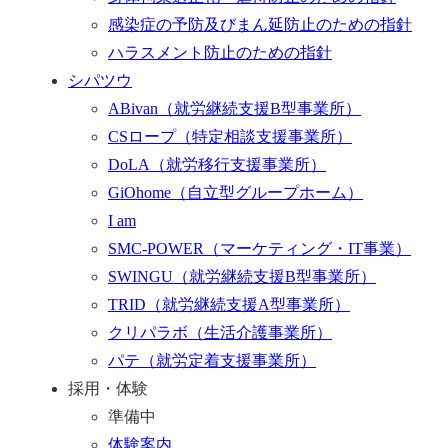
感染症の予防及びまん延防止のための指針
ハラスメント防止のための指針
シパツウ
ABivan
（就労継続支援B型事業所）
CSロープ
（特定相談支援事業所）
DoLA
（就労移行支援事業所）
GiOhome
（自立型グループホーム）
I am
SMC-POWER
（マーケティング・IT事業）
SWINGU
（就労継続支援B型事業所）
TRID
（就労継続支援A型事業所）
クリパラボ
（生活介護事業所）
パテ
（就労定着支援事業所）
採用・体験
準備中
体験案内