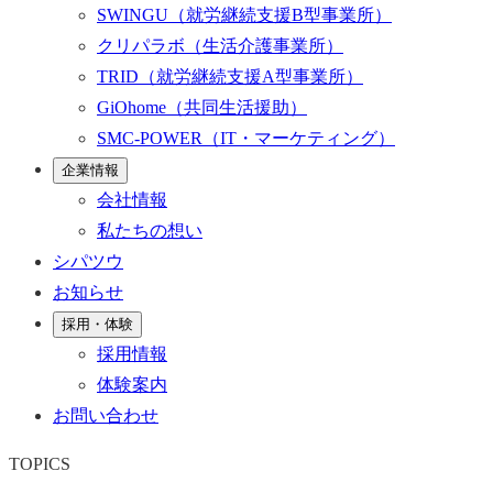
SWINGU
（就労継続支援B型事業所）
クリパラボ
（生活介護事業所）
TRID
（就労継続支援A型事業所）
GiOhome
（共同生活援助）
SMC-POWER
（IT・マーケティング）
企業情報
会社情報
私たちの想い
シパツウ
お知らせ
採用・体験
採用情報
体験案内
お問い合わせ
TOPICS