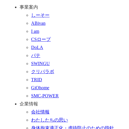
ト
い
話
事業案内
ッ
合
を
しーそー
プ
わ
す
ABivan
に
せ
る
I am
戻
フ
CSロープ
る
ォ
DoLA
ー
パテ
ム
SWINGU
へ
クリパラボ
行
TRID
く
GiOhome
SMC-POWER
企業情報
会社情報
わたしたちの思い
身体拘束適正化・虐待防止のための指針