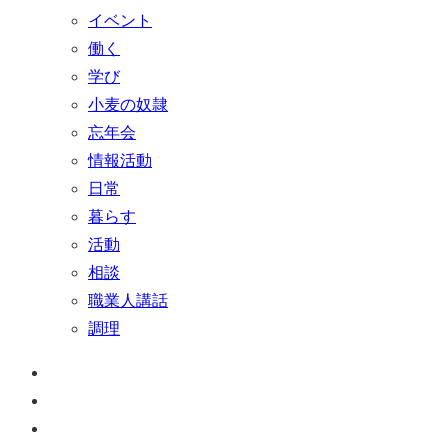
イベント
働く
学び
小麦の奴隷
忘年会
情報活動
日常
暮らす
活動
相談
職業人講話
調理
ペ
ー
お
ジ
問
通