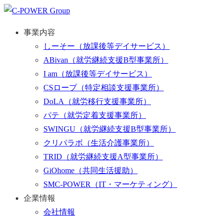
事業内容
しーそー
（放課後等デイサービス）
ABivan
（就労継続支援B型事業所）
I am
（放課後等デイサービス）
CSロープ
（特定相談支援事業所）
DoLA
（就労移行支援事業所）
パテ
（就労定着支援事業所）
SWINGU
（就労継続支援B型事業所）
クリパラボ
（生活介護事業所）
TRID
（就労継続支援A型事業所）
GiOhome
（共同生活援助）
SMC-POWER
（IT・マーケティング）
企業情報
会社情報