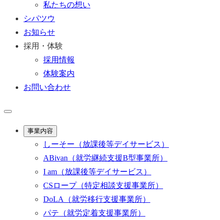
私たちの想い
シパツウ
お知らせ
採用・体験
採用情報
体験案内
お問い合わせ
事業内容
しーそー
（放課後等デイサービス）
ABivan
（就労継続支援B型事業所）
I am
（放課後等デイサービス）
CSロープ
（特定相談支援事業所）
DoLA
（就労移行支援事業所）
パテ
（就労定着支援事業所）