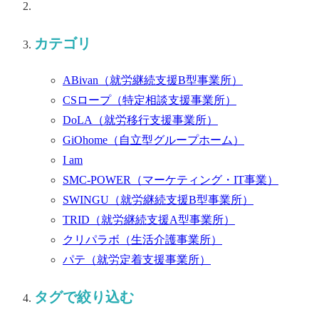
カテゴリ
ABivan
（就労継続支援B型事業所）
CSロープ
（特定相談支援事業所）
DoLA
（就労移行支援事業所）
GiOhome
（自立型グループホーム）
I am
SMC-POWER
（マーケティング・IT事業）
SWINGU
（就労継続支援B型事業所）
TRID
（就労継続支援A型事業所）
クリパラボ
（生活介護事業所）
パテ
（就労定着支援事業所）
タグで絞り込む