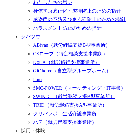
わたしたちの思い
身体拘束適正化・虐待防止のための指針
感染症の予防及びまん延防止のための指針
ハラスメント防止のための指針
シパツウ
ABivan
（就労継続支援B型事業所）
CSロープ
（特定相談支援事業所）
DoLA
（就労移行支援事業所）
GiOhome
（自立型グループホーム）
I am
SMC-POWER
（マーケティング・IT事業）
SWINGU
（就労継続支援B型事業所）
TRID
（就労継続支援A型事業所）
クリパラボ
（生活介護事業所）
パテ
（就労定着支援事業所）
採用・体験