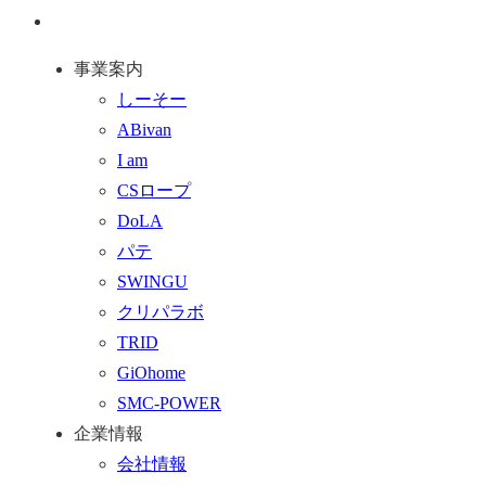
ジ
問
通
ト
い
話
事業案内
ッ
合
を
しーそー
プ
わ
す
ABivan
に
せ
る
I am
戻
フ
CSロープ
る
ォ
DoLA
ー
パテ
ム
SWINGU
へ
クリパラボ
行
TRID
く
GiOhome
SMC-POWER
企業情報
会社情報