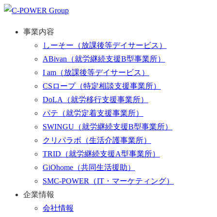
事業内容
しーそー
（放課後等デイサービス）
ABivan
（就労継続支援B型事業所）
I am
（放課後等デイサービス）
CSロープ
（特定相談支援事業所）
DoLA
（就労移行支援事業所）
パテ
（就労定着支援事業所）
SWINGU
（就労継続支援B型事業所）
クリパラボ
（生活介護事業所）
TRID
（就労継続支援A型事業所）
GiOhome
（共同生活援助）
SMC-POWER
（IT・マーケティング）
企業情報
会社情報