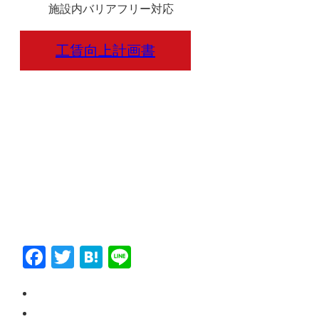
施設内バリアフリー対応
工賃向上計画書
Facebook
Twitter
Hatena
Line
ペ
ー
お