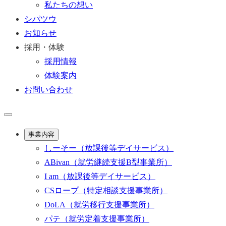
私たちの想い
シパツウ
お知らせ
採用・体験
採用情報
体験案内
お問い合わせ
事業内容
しーそー
（放課後等デイサービス）
ABivan
（就労継続支援B型事業所）
I am
（放課後等デイサービス）
CSロープ
（特定相談支援事業所）
DoLA
（就労移行支援事業所）
パテ
（就労定着支援事業所）