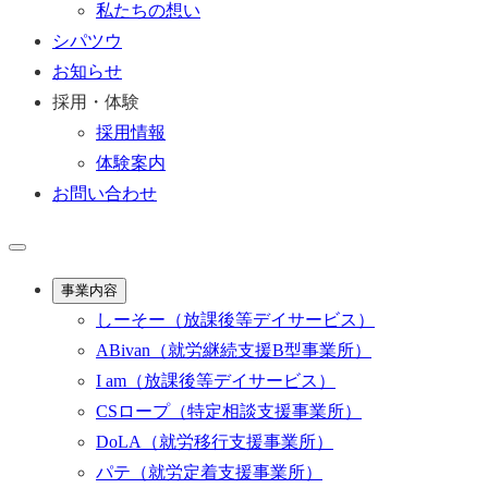
私たちの想い
シパツウ
お知らせ
採用・体験
採用情報
体験案内
お問い合わせ
事業内容
しーそー
（放課後等デイサービス）
ABivan
（就労継続支援B型事業所）
I am
（放課後等デイサービス）
CSロープ
（特定相談支援事業所）
DoLA
（就労移行支援事業所）
パテ
（就労定着支援事業所）