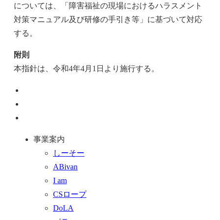
については、「障害福祉の現場におけるハラスメント
対策マニュアル及び研修の手引き等」に基づいて対応
する。
附則
本指針は、令和4年4月1日より施行する。
ペ
ー
お
ジ
問
通
ト
い
話
事業案内
ッ
合
を
しーそー
プ
わ
す
ABivan
に
せ
る
I am
戻
フ
CSロープ
る
ォ
DoLA
ー