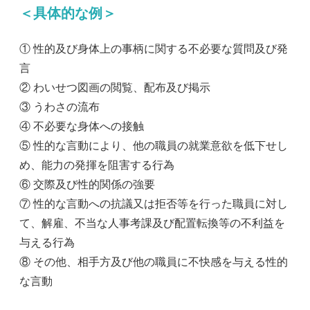
＜具体的な例＞
① 性的及び身体上の事柄に関する不必要な質問及び発
言
② わいせつ図画の閲覧、配布及び掲示
③ うわさの流布
④ 不必要な身体への接触
⑤ 性的な言動により、他の職員の就業意欲を低下せし
め、能力の発揮を阻害する行為
⑥ 交際及び性的関係の強要
⑦ 性的な言動への抗議又は拒否等を行った職員に対し
て、解雇、不当な人事考課及び配置転換等の不利益を
与える行為
⑧ その他、相手方及び他の職員に不快感を与える性的
な言動