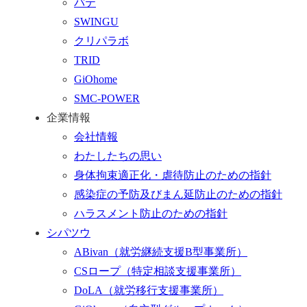
パテ
ム
SWINGU
へ
クリパラボ
行
TRID
く
GiOhome
SMC-POWER
企業情報
会社情報
わたしたちの思い
身体拘束適正化・虐待防止のための指針
感染症の予防及びまん延防止のための指針
ハラスメント防止のための指針
シパツウ
ABivan
（就労継続支援B型事業所）
CSロープ
（特定相談支援事業所）
DoLA
（就労移行支援事業所）