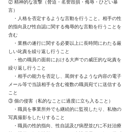
② 精神的な攻撃（脅迫・名誉毀損・侮辱・ひどい暴
言）
・人格を否定するような言動を行うこと。相手の性
的指向及び性自認に関する侮辱的な言動を行うことを
含む
・業務の遂行に関する必要以上に長時間にわたる厳
しい叱責を繰り返し行うこと
・他の職員の面前における大声での威圧的な叱責を
繰り返し行うこと
・相手の能力を否定し、罵倒するような内容の電子
メール等で当該相手を含む複数の職員宛てに送信する
こと
③ 個の侵害（私的なことに過度に立ち入ること）
・職員を事業所外でも継続的に監視したり、私物の
写真撮影をしたりすること
・職員の性的指向、性自認及び病歴並びに不妊治療