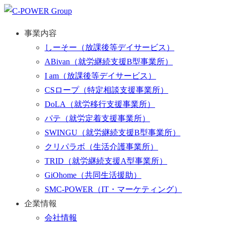
事業内容
しーそー
（放課後等デイサービス）
ABivan
（就労継続支援B型事業所）
I am
（放課後等デイサービス）
CSロープ
（特定相談支援事業所）
DoLA
（就労移行支援事業所）
パテ
（就労定着支援事業所）
SWINGU
（就労継続支援B型事業所）
クリパラボ
（生活介護事業所）
TRID
（就労継続支援A型事業所）
GiOhome
（共同生活援助）
SMC-POWER
（IT・マーケティング）
企業情報
会社情報