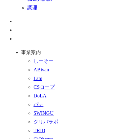
調理
ペ
ー
お
ジ
問
通
ト
い
話
事業案内
ッ
合
を
しーそー
プ
わ
す
ABivan
に
せ
る
I am
戻
フ
CSロープ
る
ォ
DoLA
ー
パテ
ム
SWINGU
へ
クリパラボ
行
TRID
く