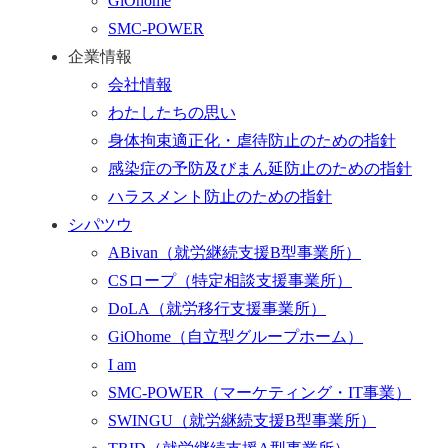
GiOhome
SMC-POWER
企業情報
会社情報
わたしたちの思い
身体拘束適正化・虐待防止のための指針
感染症の予防及びまん延防止のための指針
ハラスメント防止のための指針
シパツウ
ABivan
（就労継続支援B型事業所）
CSロープ
（特定相談支援事業所）
DoLA
（就労移行支援事業所）
GiOhome
（自立型グループホーム）
I am
SMC-POWER
（マーケティング・IT事業）
SWINGU
（就労継続支援B型事業所）