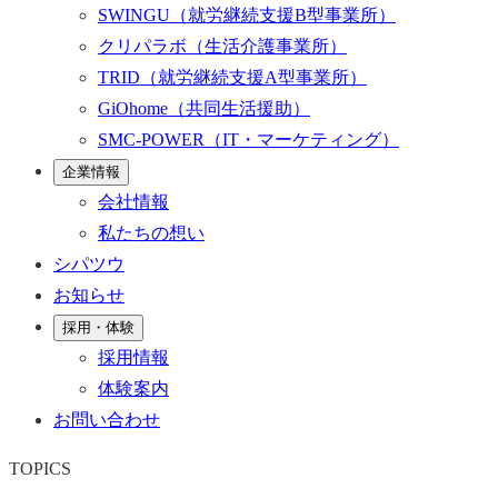
SWINGU
（就労継続支援B型事業所）
クリパラボ
（生活介護事業所）
TRID
（就労継続支援A型事業所）
GiOhome
（共同生活援助）
SMC-POWER
（IT・マーケティング）
企業情報
会社情報
私たちの想い
シパツウ
お知らせ
採用・体験
採用情報
体験案内
お問い合わせ
TOPICS