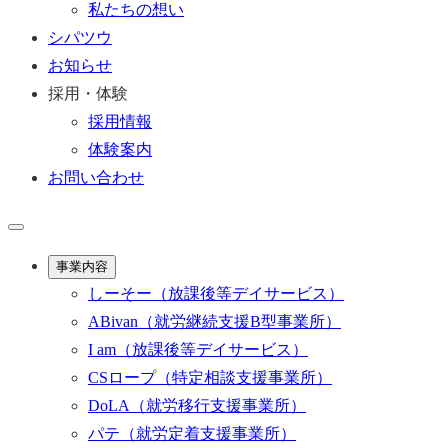
私たちの想い
シパツウ
お知らせ
採用・体験
採用情報
体験案内
お問い合わせ
事業内容
しーそー
（放課後等デイサービス）
ABivan
（就労継続支援B型事業所）
I am
（放課後等デイサービス）
CSロープ
（特定相談支援事業所）
DoLA
（就労移行支援事業所）
パテ
（就労定着支援事業所）