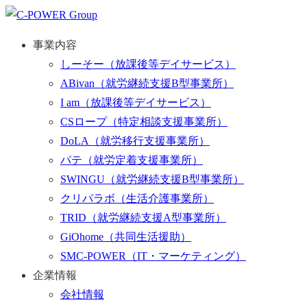
事業内容
しーそー
（放課後等デイサービス）
ABivan
（就労継続支援B型事業所）
I am
（放課後等デイサービス）
CSロープ
（特定相談支援事業所）
DoLA
（就労移行支援事業所）
パテ
（就労定着支援事業所）
SWINGU
（就労継続支援B型事業所）
クリパラボ
（生活介護事業所）
TRID
（就労継続支援A型事業所）
GiOhome
（共同生活援助）
SMC-POWER
（IT・マーケティング）
企業情報
会社情報