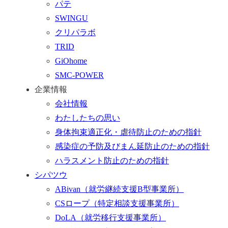
パテ
ム
SWINGU
へ
クリパラボ
行
TRID
く
GiOhome
SMC-POWER
企業情報
会社情報
わたしたちの思い
身体拘束適正化・虐待防止のための指針
感染症の予防及びまん延防止のための指針
ハラスメント防止のための指針
シパツウ
ABivan
（就労継続支援B型事業所）
CSロープ
（特定相談支援事業所）
DoLA
（就労移行支援事業所）