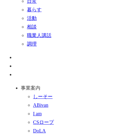
日常
暮らす
活動
相談
職業人講話
調理
ペ
ー
お
ジ
問
通
ト
い
話
事業案内
ッ
合
を
しーそー
プ
わ
す
ABivan
に
せ
る
I am
戻
フ
CSロープ
る
ォ
DoLA
ー