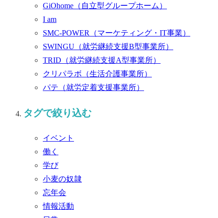
GiOhome
（自立型グループホーム）
I am
SMC-POWER
（マーケティング・IT事業）
SWINGU
（就労継続支援B型事業所）
TRID
（就労継続支援A型事業所）
クリパラボ
（生活介護事業所）
パテ
（就労定着支援事業所）
タグで絞り込む
イベント
働く
学び
小麦の奴隷
忘年会
情報活動