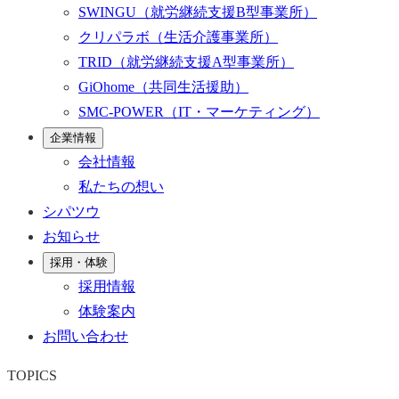
SWINGU
（就労継続支援B型事業所）
クリパラボ
（生活介護事業所）
TRID
（就労継続支援A型事業所）
GiOhome
（共同生活援助）
SMC-POWER
（IT・マーケティング）
企業情報
会社情報
私たちの想い
シパツウ
お知らせ
採用・体験
採用情報
体験案内
お問い合わせ
TOPICS