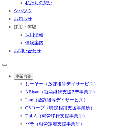
私たちの想い
シパツウ
お知らせ
採用・体験
採用情報
体験案内
お問い合わせ
事業内容
しーそー
（放課後等デイサービス）
ABivan
（就労継続支援B型事業所）
I am
（放課後等デイサービス）
CSロープ
（特定相談支援事業所）
DoLA
（就労移行支援事業所）
パテ
（就労定着支援事業所）