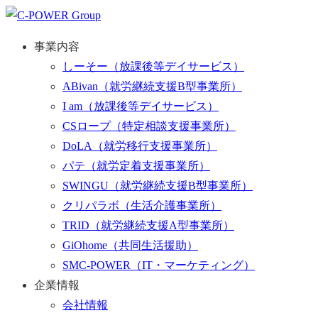
事業内容
しーそー
（放課後等デイサービス）
ABivan
（就労継続支援B型事業所）
I am
（放課後等デイサービス）
CSロープ
（特定相談支援事業所）
DoLA
（就労移行支援事業所）
パテ
（就労定着支援事業所）
SWINGU
（就労継続支援B型事業所）
クリパラボ
（生活介護事業所）
TRID
（就労継続支援A型事業所）
GiOhome
（共同生活援助）
SMC-POWER
（IT・マーケティング）
企業情報
会社情報