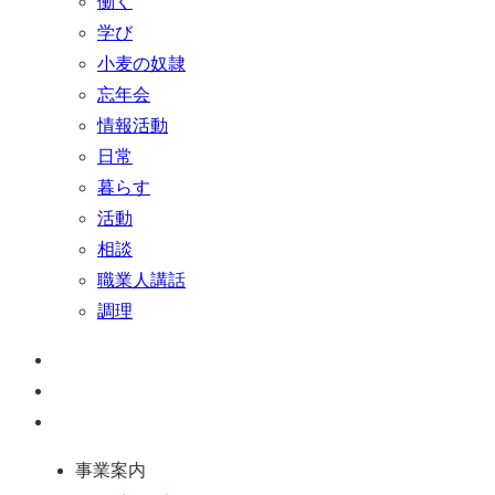
働く
学び
小麦の奴隷
忘年会
情報活動
日常
暮らす
活動
相談
職業人講話
調理
ペ
ー
お
ジ
問
通
ト
い
話
事業案内
ッ
合
を