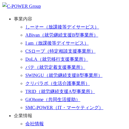
事業内容
しーそー
（放課後等デイサービス）
ABivan
（就労継続支援B型事業所）
I am
（放課後等デイサービス）
CSロープ
（特定相談支援事業所）
DoLA
（就労移行支援事業所）
パテ
（就労定着支援事業所）
SWINGU
（就労継続支援B型事業所）
クリパラボ
（生活介護事業所）
TRID
（就労継続支援A型事業所）
GiOhome
（共同生活援助）
SMC-POWER
（IT・マーケティング）
企業情報
会社情報