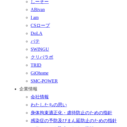
しーそー
プ
わ
す
ABivan
に
せ
る
I am
戻
フ
CSロープ
る
ォ
DoLA
ー
パテ
ム
SWINGU
へ
クリパラボ
行
TRID
く
GiOhome
SMC-POWER
企業情報
会社情報
わたしたちの思い
身体拘束適正化・虐待防止のための指針
感染症の予防及びまん延防止のための指針