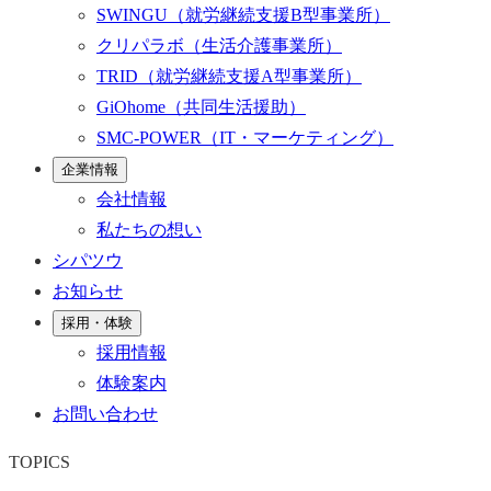
SWINGU
（就労継続支援B型事業所）
クリパラボ
（生活介護事業所）
TRID
（就労継続支援A型事業所）
GiOhome
（共同生活援助）
SMC-POWER
（IT・マーケティング）
企業情報
会社情報
私たちの想い
シパツウ
お知らせ
採用・体験
採用情報
体験案内
お問い合わせ
TOPICS