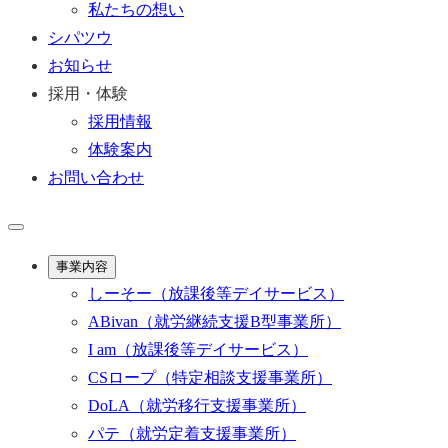
私たちの想い
シパツウ
お知らせ
採用・体験
採用情報
体験案内
お問い合わせ
事業内容
しーそー
（放課後等デイサービス）
ABivan
（就労継続支援B型事業所）
I am
（放課後等デイサービス）
CSロープ
（特定相談支援事業所）
DoLA
（就労移行支援事業所）
パテ
（就労定着支援事業所）