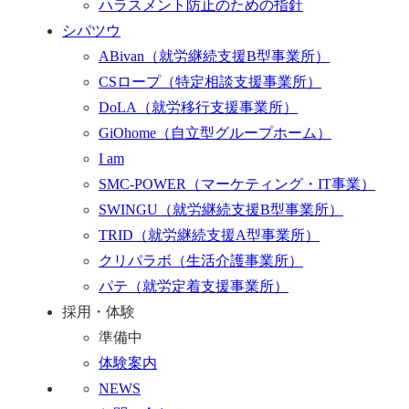
ハラスメント防止のための指針
シパツウ
ABivan
（就労継続支援B型事業所）
CSロープ
（特定相談支援事業所）
DoLA
（就労移行支援事業所）
GiOhome
（自立型グループホーム）
I am
SMC-POWER
（マーケティング・IT事業）
SWINGU
（就労継続支援B型事業所）
TRID
（就労継続支援A型事業所）
クリパラボ
（生活介護事業所）
パテ
（就労定着支援事業所）
採用・体験
準備中
体験案内
NEWS