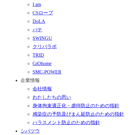
I am
戻
フ
CSロープ
る
ォ
DoLA
ー
パテ
ム
SWINGU
へ
クリパラボ
行
TRID
く
GiOhome
SMC-POWER
企業情報
会社情報
わたしたちの思い
身体拘束適正化・虐待防止のための指針
感染症の予防及びまん延防止のための指針
ハラスメント防止のための指針
シパツウ