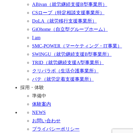
ABivan
（就労継続支援B型事業所）
CSロープ
（特定相談支援事業所）
DoLA
（就労移行支援事業所）
GiOhome
（自立型グループホーム）
I am
SMC-POWER
（マーケティング・IT事業）
SWINGU
（就労継続支援B型事業所）
TRID
（就労継続支援A型事業所）
クリパラボ
（生活介護事業所）
パテ
（就労定着支援事業所）
採用・体験
準備中
体験案内
NEWS
お問い合わせ
プライバシーポリシー