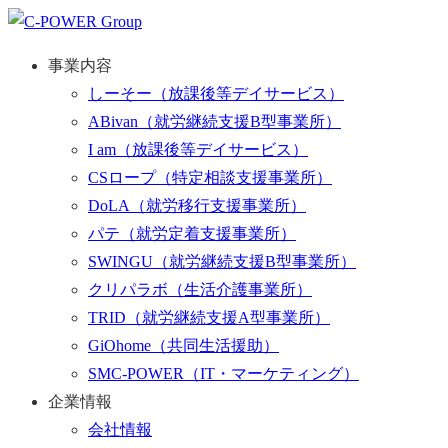
事業内容
しーそー
（放課後等デイサービス）
ABivan
（就労継続支援B型事業所）
I am
（放課後等デイサービス）
CSロープ
（特定相談支援事業所）
DoLA
（就労移行支援事業所）
パテ
（就労定着支援事業所）
SWINGU
（就労継続支援B型事業所）
クリパラボ
（生活介護事業所）
TRID
（就労継続支援A型事業所）
GiOhome
（共同生活援助）
SMC-POWER
（IT・マーケティング）
企業情報
会社情報