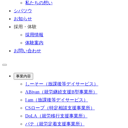
私たちの想い
シパツウ
お知らせ
採用・体験
採用情報
体験案内
お問い合わせ
事業内容
しーそー
（放課後等デイサービス）
ABivan
（就労継続支援B型事業所）
I am
（放課後等デイサービス）
CSロープ
（特定相談支援事業所）
DoLA
（就労移行支援事業所）
パテ
（就労定着支援事業所）