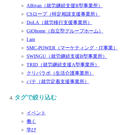
ABivan
（就労継続支援B型事業所）
CSロープ
（特定相談支援事業所）
DoLA
（就労移行支援事業所）
GiOhome
（自立型グループホーム）
I am
SMC-POWER
（マーケティング・IT事業）
SWINGU
（就労継続支援B型事業所）
TRID
（就労継続支援A型事業所）
クリパラボ
（生活介護事業所）
パテ
（就労定着支援事業所）
タグで絞り込む
イベント
働く
学び