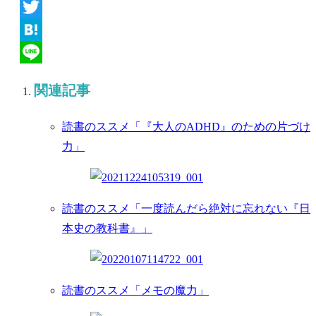
Facebook
Twitter
Hatena
Line
関連記事
読書のススメ「『大人のADHD』のための片づけ
力」
読書のススメ「一度読んだら絶対に忘れない『日
本史の教科書』」
読書のススメ「メモの魔力」