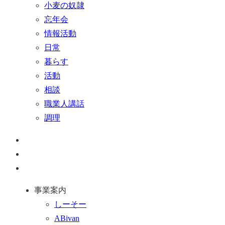
小麦の奴隷
忘年会
情報活動
日常
暮らす
活動
相談
職業人講話
調理
ペ
ー
お
ジ
問
通
ト
い
話
事業案内
ッ
合
を
しーそー
プ
わ
す
ABivan
に
せ
る