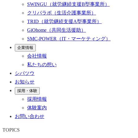
SWINGU
（就労継続支援B型事業所）
クリパラボ
（生活介護事業所）
TRID
（就労継続支援A型事業所）
GiOhome
（共同生活援助）
SMC-POWER
（IT・マーケティング）
企業情報
会社情報
私たちの想い
シパツウ
お知らせ
採用・体験
採用情報
体験案内
お問い合わせ
TOPICS