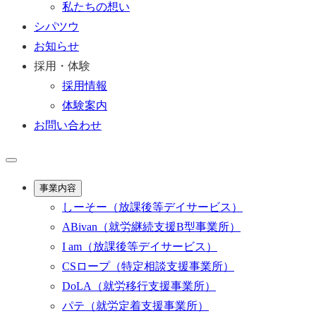
私たちの想い
シパツウ
お知らせ
採用・体験
採用情報
体験案内
お問い合わせ
事業内容
しーそー
（放課後等デイサービス）
ABivan
（就労継続支援B型事業所）
I am
（放課後等デイサービス）
CSロープ
（特定相談支援事業所）
DoLA
（就労移行支援事業所）
パテ
（就労定着支援事業所）