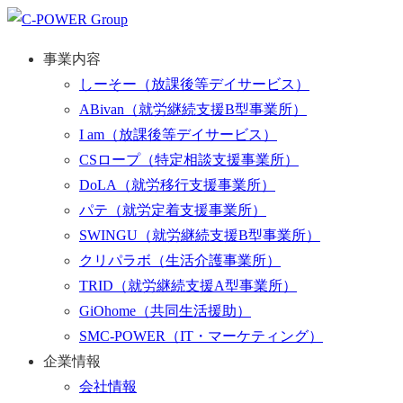
事業内容
しーそー
（放課後等デイサービス）
ABivan
（就労継続支援B型事業所）
I am
（放課後等デイサービス）
CSロープ
（特定相談支援事業所）
DoLA
（就労移行支援事業所）
パテ
（就労定着支援事業所）
SWINGU
（就労継続支援B型事業所）
クリパラボ
（生活介護事業所）
TRID
（就労継続支援A型事業所）
GiOhome
（共同生活援助）
SMC-POWER
（IT・マーケティング）
企業情報
会社情報