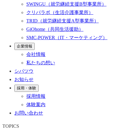
SWINGU
（就労継続支援B型事業所）
クリパラボ
（生活介護事業所）
TRID
（就労継続支援A型事業所）
GiOhome
（共同生活援助）
SMC-POWER
（IT・マーケティング）
企業情報
会社情報
私たちの想い
シパツウ
お知らせ
採用・体験
採用情報
体験案内
お問い合わせ
TOPICS