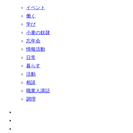
イベント
働く
学び
小麦の奴隷
忘年会
情報活動
日常
暮らす
活動
相談
職業人講話
調理
ペ
ー
お
ジ
問
通