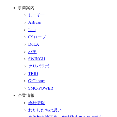
ト
い
話
事業案内
ッ
合
を
しーそー
プ
わ
す
ABivan
に
せ
る
I am
戻
フ
CSロープ
る
ォ
DoLA
ー
パテ
ム
SWINGU
へ
クリパラボ
行
TRID
く
GiOhome
SMC-POWER
企業情報
会社情報
わたしたちの思い