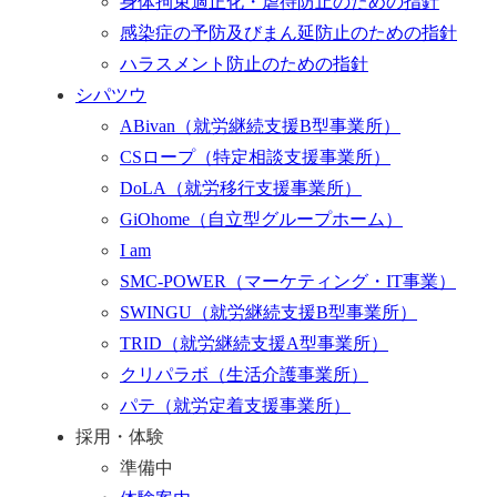
身体拘束適正化・虐待防止のための指針
感染症の予防及びまん延防止のための指針
ハラスメント防止のための指針
シパツウ
ABivan
（就労継続支援B型事業所）
CSロープ
（特定相談支援事業所）
DoLA
（就労移行支援事業所）
GiOhome
（自立型グループホーム）
I am
SMC-POWER
（マーケティング・IT事業）
SWINGU
（就労継続支援B型事業所）
TRID
（就労継続支援A型事業所）
クリパラボ
（生活介護事業所）
パテ
（就労定着支援事業所）
採用・体験
準備中