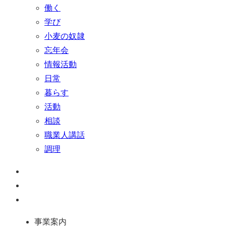
働く
学び
小麦の奴隷
忘年会
情報活動
日常
暮らす
活動
相談
職業人講話
調理
ペ
ー
お
ジ
問
通
ト
い
話
事業案内