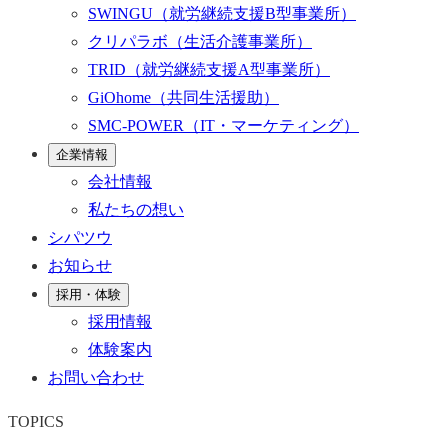
SWINGU
（就労継続支援B型事業所）
クリパラボ
（生活介護事業所）
TRID
（就労継続支援A型事業所）
GiOhome
（共同生活援助）
SMC-POWER
（IT・マーケティング）
企業情報
会社情報
私たちの想い
シパツウ
お知らせ
採用・体験
採用情報
体験案内
お問い合わせ
TOPICS