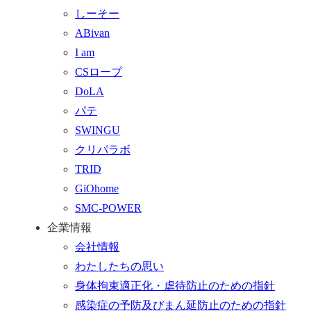
ッ
合
を
しーそー
プ
わ
す
ABivan
に
せ
る
I am
戻
フ
CSロープ
る
ォ
DoLA
ー
パテ
ム
SWINGU
へ
クリパラボ
行
TRID
く
GiOhome
SMC-POWER
企業情報
会社情報
わたしたちの思い
身体拘束適正化・虐待防止のための指針
感染症の予防及びまん延防止のための指針