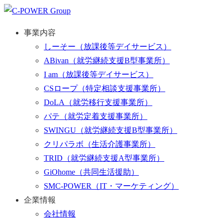
事業内容
しーそー
（放課後等デイサービス）
ABivan
（就労継続支援B型事業所）
I am
（放課後等デイサービス）
CSロープ
（特定相談支援事業所）
DoLA
（就労移行支援事業所）
パテ
（就労定着支援事業所）
SWINGU
（就労継続支援B型事業所）
クリパラボ
（生活介護事業所）
TRID
（就労継続支援A型事業所）
GiOhome
（共同生活援助）
SMC-POWER
（IT・マーケティング）
企業情報
会社情報