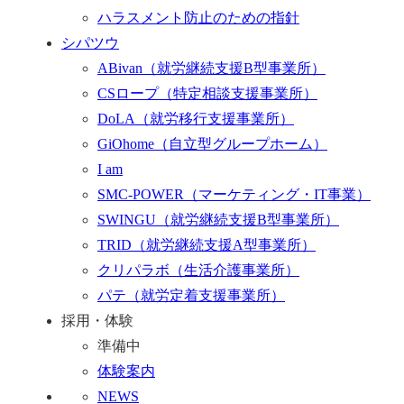
ハラスメント防止のための指針
シパツウ
ABivan
（就労継続支援B型事業所）
CSロープ
（特定相談支援事業所）
DoLA
（就労移行支援事業所）
GiOhome
（自立型グループホーム）
I am
SMC-POWER
（マーケティング・IT事業）
SWINGU
（就労継続支援B型事業所）
TRID
（就労継続支援A型事業所）
クリパラボ
（生活介護事業所）
パテ
（就労定着支援事業所）
採用・体験
準備中
体験案内
NEWS