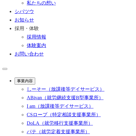
私たちの想い
シパツウ
お知らせ
採用・体験
採用情報
体験案内
お問い合わせ
事業内容
しーそー
（放課後等デイサービス）
ABivan
（就労継続支援B型事業所）
I am
（放課後等デイサービス）
CSロープ
（特定相談支援事業所）
DoLA
（就労移行支援事業所）
パテ
（就労定着支援事業所）