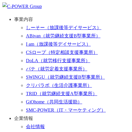
事業内容
しーそー
（放課後等デイサービス）
ABivan
（就労継続支援B型事業所）
I am
（放課後等デイサービス）
CSロープ
（特定相談支援事業所）
DoLA
（就労移行支援事業所）
パテ
（就労定着支援事業所）
SWINGU
（就労継続支援B型事業所）
クリパラボ
（生活介護事業所）
TRID
（就労継続支援A型事業所）
GiOhome
（共同生活援助）
SMC-POWER
（IT・マーケティング）
企業情報
会社情報