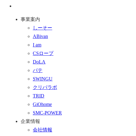
ジ
問
通
ト
い
話
事業案内
ッ
合
を
しーそー
プ
わ
す
ABivan
に
せ
る
I am
戻
フ
CSロープ
る
ォ
DoLA
ー
パテ
ム
SWINGU
へ
クリパラボ
行
TRID
く
GiOhome
SMC-POWER
企業情報
会社情報