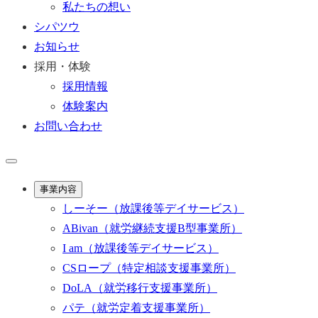
私たちの想い
シパツウ
お知らせ
採用・体験
採用情報
体験案内
お問い合わせ
事業内容
しーそー
（放課後等デイサービス）
ABivan
（就労継続支援B型事業所）
I am
（放課後等デイサービス）
CSロープ
（特定相談支援事業所）
DoLA
（就労移行支援事業所）
パテ
（就労定着支援事業所）