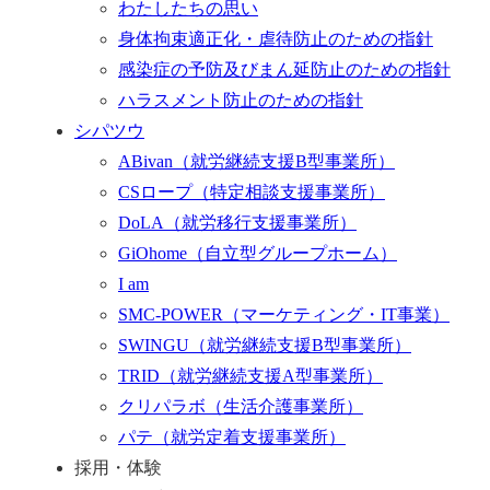
わたしたちの思い
身体拘束適正化・虐待防止のための指針
感染症の予防及びまん延防止のための指針
ハラスメント防止のための指針
シパツウ
ABivan
（就労継続支援B型事業所）
CSロープ
（特定相談支援事業所）
DoLA
（就労移行支援事業所）
GiOhome
（自立型グループホーム）
I am
SMC-POWER
（マーケティング・IT事業）
SWINGU
（就労継続支援B型事業所）
TRID
（就労継続支援A型事業所）
クリパラボ
（生活介護事業所）
パテ
（就労定着支援事業所）
採用・体験