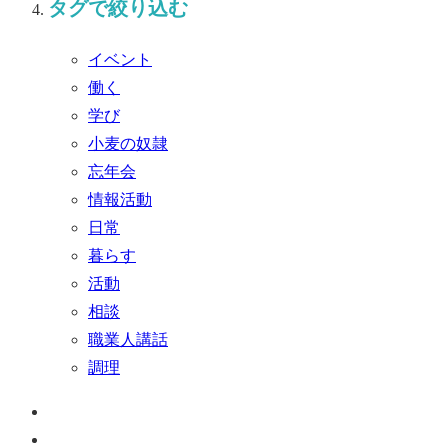
タグで絞り込む
イベント
働く
学び
小麦の奴隷
忘年会
情報活動
日常
暮らす
活動
相談
職業人講話
調理
ペ
ー
お