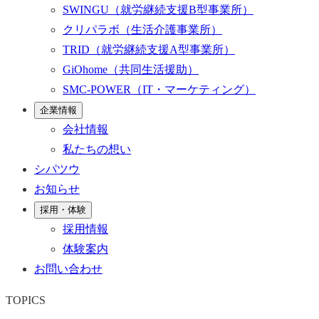
SWINGU
（就労継続支援B型事業所）
クリパラボ
（生活介護事業所）
TRID
（就労継続支援A型事業所）
GiOhome
（共同生活援助）
SMC-POWER
（IT・マーケティング）
企業情報
会社情報
私たちの想い
シパツウ
お知らせ
採用・体験
採用情報
体験案内
お問い合わせ
TOPICS