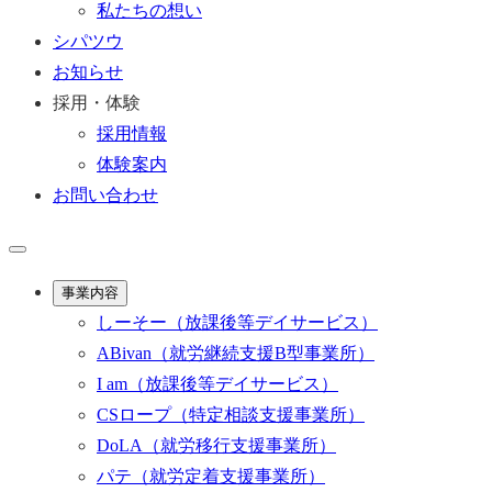
私たちの想い
シパツウ
お知らせ
採用・体験
採用情報
体験案内
お問い合わせ
事業内容
しーそー
（放課後等デイサービス）
ABivan
（就労継続支援B型事業所）
I am
（放課後等デイサービス）
CSロープ
（特定相談支援事業所）
DoLA
（就労移行支援事業所）
パテ
（就労定着支援事業所）