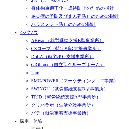
わたしたちの思い
身体拘束適正化・虐待防止のための指針
感染症の予防及びまん延防止のための指針
ハラスメント防止のための指針
シパツウ
ABivan
（就労継続支援B型事業所）
CSロープ
（特定相談支援事業所）
DoLA
（就労移行支援事業所）
GiOhome
（自立型グループホーム）
I am
SMC-POWER
（マーケティング・IT事業）
SWINGU
（就労継続支援B型事業所）
TRID
（就労継続支援A型事業所）
クリパラボ
（生活介護事業所）
パテ
（就労定着支援事業所）
採用・体験