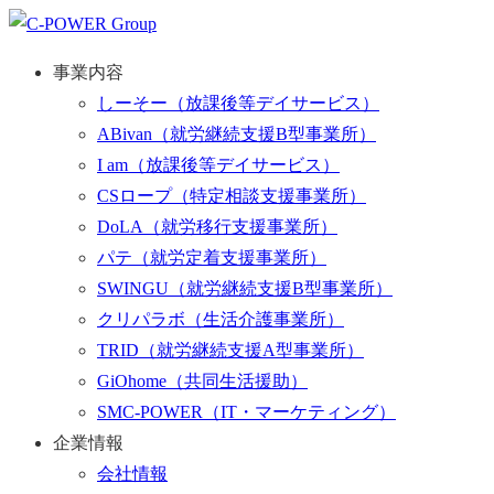
事業内容
しーそー
（放課後等デイサービス）
ABivan
（就労継続支援B型事業所）
I am
（放課後等デイサービス）
CSロープ
（特定相談支援事業所）
DoLA
（就労移行支援事業所）
パテ
（就労定着支援事業所）
SWINGU
（就労継続支援B型事業所）
クリパラボ
（生活介護事業所）
TRID
（就労継続支援A型事業所）
GiOhome
（共同生活援助）
SMC-POWER
（IT・マーケティング）
企業情報
会社情報