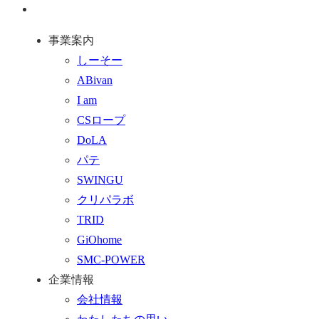
ジ
問
通
ト
い
話
事業案内
ッ
合
を
しーそー
プ
わ
す
ABivan
に
せ
る
I am
戻
フ
CSロープ
る
ォ
DoLA
ー
パテ
ム
SWINGU
へ
クリパラボ
行
TRID
く
GiOhome
SMC-POWER
企業情報
会社情報