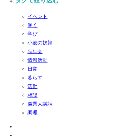
タグで絞り込む
イベント
働く
学び
小麦の奴隷
忘年会
情報活動
日常
暮らす
活動
相談
職業人講話
調理
ペ
ー
お