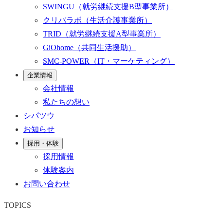
SWINGU
（就労継続支援B型事業所）
クリパラボ
（生活介護事業所）
TRID
（就労継続支援A型事業所）
GiOhome
（共同生活援助）
SMC-POWER
（IT・マーケティング）
企業情報
会社情報
私たちの想い
シパツウ
お知らせ
採用・体験
採用情報
体験案内
お問い合わせ
TOPICS