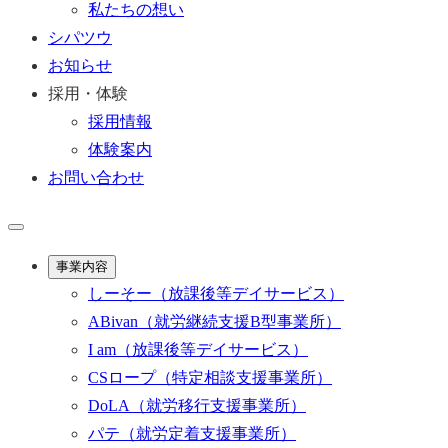
私たちの想い
シパツウ
お知らせ
採用・体験
採用情報
体験案内
お問い合わせ
事業内容
しーそー
（放課後等デイサービス）
ABivan
（就労継続支援B型事業所）
I am
（放課後等デイサービス）
CSロープ
（特定相談支援事業所）
DoLA
（就労移行支援事業所）
パテ
（就労定着支援事業所）