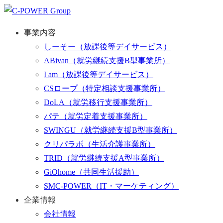
事業内容
しーそー
（放課後等デイサービス）
ABivan
（就労継続支援B型事業所）
I am
（放課後等デイサービス）
CSロープ
（特定相談支援事業所）
DoLA
（就労移行支援事業所）
パテ
（就労定着支援事業所）
SWINGU
（就労継続支援B型事業所）
クリパラボ
（生活介護事業所）
TRID
（就労継続支援A型事業所）
GiOhome
（共同生活援助）
SMC-POWER
（IT・マーケティング）
企業情報
会社情報