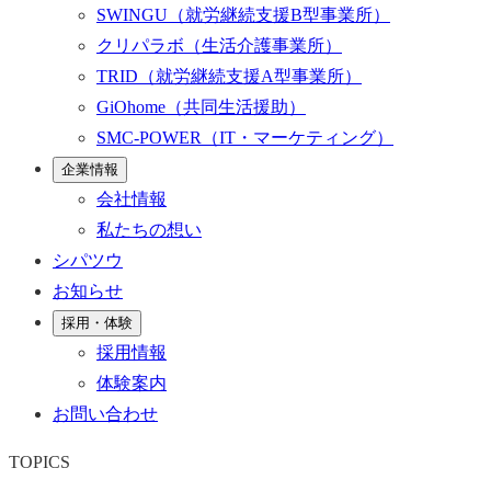
SWINGU
（就労継続支援B型事業所）
クリパラボ
（生活介護事業所）
TRID
（就労継続支援A型事業所）
GiOhome
（共同生活援助）
SMC-POWER
（IT・マーケティング）
企業情報
会社情報
私たちの想い
シパツウ
お知らせ
採用・体験
採用情報
体験案内
お問い合わせ
TOPICS