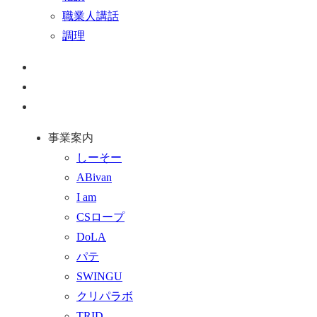
職業人講話
調理
ペ
ー
お
ジ
問
通
ト
い
話
事業案内
ッ
合
を
しーそー
プ
わ
す
ABivan
に
せ
る
I am
戻
フ
CSロープ
る
ォ
DoLA
ー
パテ
ム
SWINGU
へ
クリパラボ
行
TRID