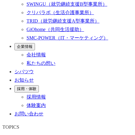
SWINGU
（就労継続支援B型事業所）
クリパラボ
（生活介護事業所）
TRID
（就労継続支援A型事業所）
GiOhome
（共同生活援助）
SMC-POWER
（IT・マーケティング）
企業情報
会社情報
私たちの想い
シパツウ
お知らせ
採用・体験
採用情報
体験案内
お問い合わせ
TOPICS