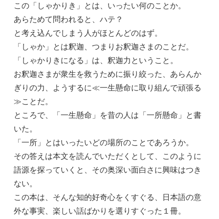
この「しゃかりき」とは、いったい何のことか。
あらためて問われると、ハテ？
と考え込んでしまう人がほとんどのはず。
「しゃか」とは釈迦、つまりお釈迦さまのことだ。
「しゃかりきになる」は、釈迦力ということ。
お釈迦さまが衆生を救うために振り絞った、あらんか
ぎりの力、ようするに≪一生懸命に取り組んで頑張る
≫ことだ。
ところで、「一生懸命」を昔の人は「一所懸命」と書
いた。
「一所」とはいったいどの場所のことであろうか。
その答えは本文を読んでいただくとして、このように
語源を探っていくと、その奥深い面白さに興味はつき
ない。
この本は、そんな知的好奇心をくすぐる、日本語の意
外な事実、楽しい話ばかりを選りすぐった１冊。