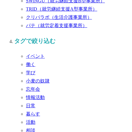
SWINGU
（就労継続支援B型事業所）
TRID
（就労継続支援A型事業所）
クリパラボ
（生活介護事業所）
パテ
（就労定着支援事業所）
タグで絞り込む
イベント
働く
学び
小麦の奴隷
忘年会
情報活動
日常
暮らす
活動
相談