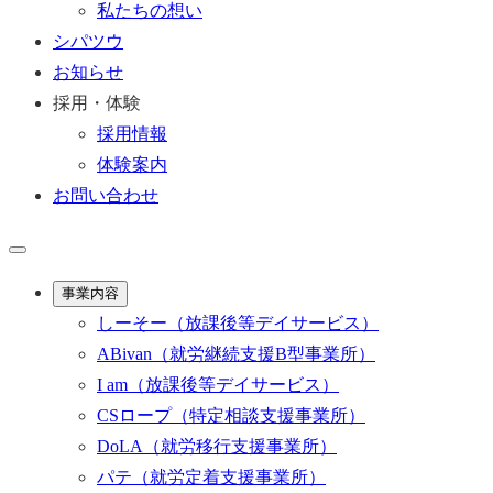
私たちの想い
シパツウ
お知らせ
採用・体験
採用情報
体験案内
お問い合わせ
事業内容
しーそー
（放課後等デイサービス）
ABivan
（就労継続支援B型事業所）
I am
（放課後等デイサービス）
CSロープ
（特定相談支援事業所）
DoLA
（就労移行支援事業所）
パテ
（就労定着支援事業所）