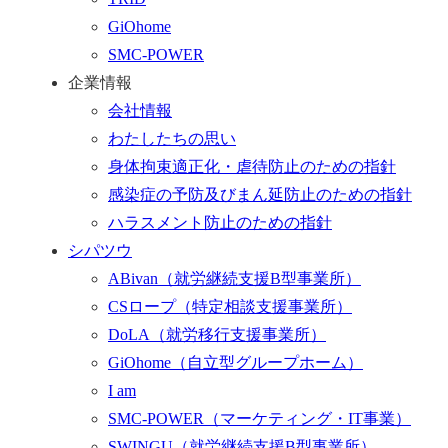
く
GiOhome
SMC-POWER
企業情報
会社情報
わたしたちの思い
身体拘束適正化・虐待防止のための指針
感染症の予防及びまん延防止のための指針
ハラスメント防止のための指針
シパツウ
ABivan
（就労継続支援B型事業所）
CSロープ
（特定相談支援事業所）
DoLA
（就労移行支援事業所）
GiOhome
（自立型グループホーム）
I am
SMC-POWER
（マーケティング・IT事業）
SWINGU
（就労継続支援B型事業所）