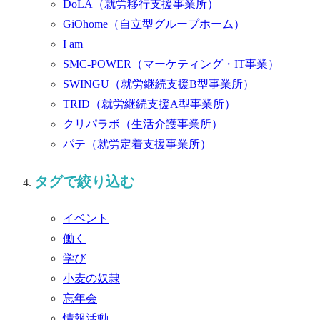
DoLA
（就労移行支援事業所）
GiOhome
（自立型グループホーム）
I am
SMC-POWER
（マーケティング・IT事業）
SWINGU
（就労継続支援B型事業所）
TRID
（就労継続支援A型事業所）
クリパラボ
（生活介護事業所）
パテ
（就労定着支援事業所）
タグで絞り込む
イベント
働く
学び
小麦の奴隷
忘年会
情報活動