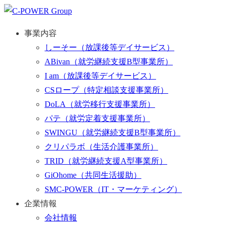
事業内容
しーそー
（放課後等デイサービス）
ABivan
（就労継続支援B型事業所）
I am
（放課後等デイサービス）
CSロープ
（特定相談支援事業所）
DoLA
（就労移行支援事業所）
パテ
（就労定着支援事業所）
SWINGU
（就労継続支援B型事業所）
クリパラボ
（生活介護事業所）
TRID
（就労継続支援A型事業所）
GiOhome
（共同生活援助）
SMC-POWER
（IT・マーケティング）
企業情報
会社情報