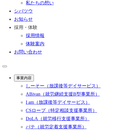
私たちの想い
シパツウ
お知らせ
採用・体験
採用情報
体験案内
お問い合わせ
事業内容
しーそー
（放課後等デイサービス）
ABivan
（就労継続支援B型事業所）
I am
（放課後等デイサービス）
CSロープ
（特定相談支援事業所）
DoLA
（就労移行支援事業所）
パテ
（就労定着支援事業所）