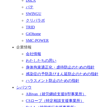
DoLA
ー
パテ
ム
SWINGU
へ
クリパラボ
行
TRID
く
GiOhome
SMC-POWER
企業情報
会社情報
わたしたちの思い
身体拘束適正化・虐待防止のための指針
感染症の予防及びまん延防止のための指針
ハラスメント防止のための指針
シパツウ
ABivan
（就労継続支援B型事業所）
CSロープ
（特定相談支援事業所）