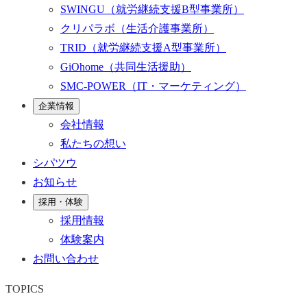
SWINGU
（就労継続支援B型事業所）
クリパラボ
（生活介護事業所）
TRID
（就労継続支援A型事業所）
GiOhome
（共同生活援助）
SMC-POWER
（IT・マーケティング）
企業情報
会社情報
私たちの想い
シパツウ
お知らせ
採用・体験
採用情報
体験案内
お問い合わせ
TOPICS