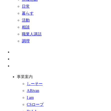
日常
暮らす
活動
相談
職業人講話
調理
ペ
ー
お
ジ
問
通
ト
い
話
事業案内
ッ
合
を
しーそー
プ
わ
す
ABivan
に
せ
る
I am
戻
フ
CSロープ
る
ォ