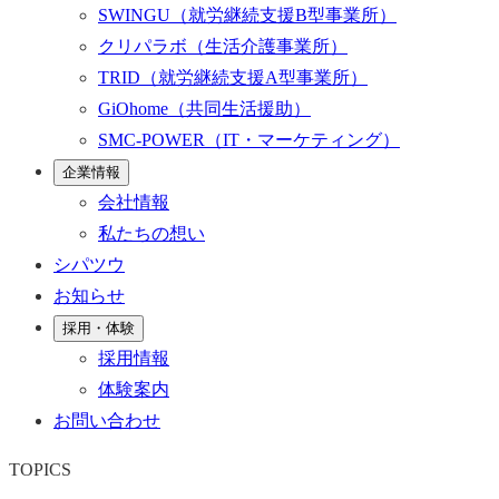
SWINGU
（就労継続支援B型事業所）
クリパラボ
（生活介護事業所）
TRID
（就労継続支援A型事業所）
GiOhome
（共同生活援助）
SMC-POWER
（IT・マーケティング）
企業情報
会社情報
私たちの想い
シパツウ
お知らせ
採用・体験
採用情報
体験案内
お問い合わせ
TOPICS