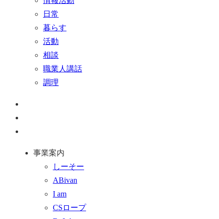
情報活動
日常
暮らす
活動
相談
職業人講話
調理
ペ
ー
お
ジ
問
通
ト
い
話
事業案内
ッ
合
を
しーそー
プ
わ
す
ABivan
に
せ
る
I am
戻
フ
CSロープ
る
ォ