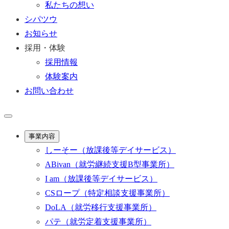
私たちの想い
シパツウ
お知らせ
採用・体験
採用情報
体験案内
お問い合わせ
事業内容
しーそー
（放課後等デイサービス）
ABivan
（就労継続支援B型事業所）
I am
（放課後等デイサービス）
CSロープ
（特定相談支援事業所）
DoLA
（就労移行支援事業所）
パテ
（就労定着支援事業所）