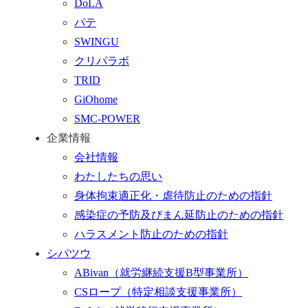
DoLA
ー
パテ
ム
SWINGU
へ
クリパラボ
行
TRID
く
GiOhome
SMC-POWER
企業情報
会社情報
わたしたちの思い
身体拘束適正化・虐待防止のための指針
感染症の予防及びまん延防止のための指針
ハラスメント防止のための指針
シパツウ
ABivan
（就労継続支援B型事業所）
CSロープ
（特定相談支援事業所）