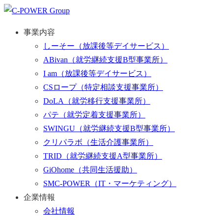
事業内容
しーそー
（放課後等デイサービス）
ABivan
（就労継続支援B型事業所）
I am
（放課後等デイサービス）
CSロープ
（特定相談支援事業所）
DoLA
（就労移行支援事業所）
パテ
（就労定着支援事業所）
SWINGU
（就労継続支援B型事業所）
クリパラボ
（生活介護事業所）
TRID
（就労継続支援A型事業所）
GiOhome
（共同生活援助）
SMC-POWER
（IT・マーケティング）
企業情報
会社情報