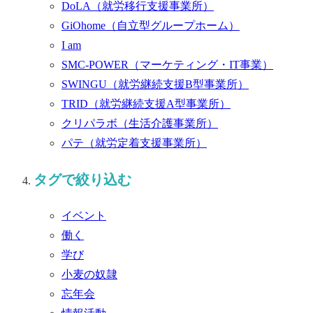
DoLA
（就労移行支援事業所）
GiOhome
（自立型グループホーム）
I am
SMC-POWER
（マーケティング・IT事業）
SWINGU
（就労継続支援B型事業所）
TRID
（就労継続支援A型事業所）
クリパラボ
（生活介護事業所）
パテ
（就労定着支援事業所）
タグで絞り込む
イベント
働く
学び
小麦の奴隷
忘年会