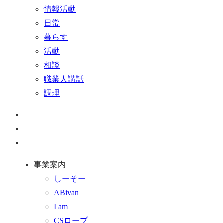
情報活動
日常
暮らす
活動
相談
職業人講話
調理
ペ
ー
お
ジ
問
通
ト
い
話
事業案内
ッ
合
を
しーそー
プ
わ
す
ABivan
に
せ
る
I am
戻
フ
CSロープ