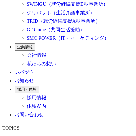
SWINGU
（就労継続支援B型事業所）
クリパラボ
（生活介護事業所）
TRID
（就労継続支援A型事業所）
GiOhome
（共同生活援助）
SMC-POWER
（IT・マーケティング）
企業情報
会社情報
私たちの想い
シパツウ
お知らせ
採用・体験
採用情報
体験案内
お問い合わせ
TOPICS