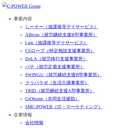
事業内容
しーそー
（放課後等デイサービス）
ABivan
（就労継続支援B型事業所）
I am
（放課後等デイサービス）
CSロープ
（特定相談支援事業所）
DoLA
（就労移行支援事業所）
パテ
（就労定着支援事業所）
SWINGU
（就労継続支援B型事業所）
クリパラボ
（生活介護事業所）
TRID
（就労継続支援A型事業所）
GiOhome
（共同生活援助）
SMC-POWER
（IT・マーケティング）
企業情報
会社情報