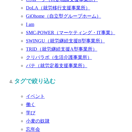
DoLA
（就労移行支援事業所）
GiOhome
（自立型グループホーム）
I am
SMC-POWER
（マーケティング・IT事業）
SWINGU
（就労継続支援B型事業所）
TRID
（就労継続支援A型事業所）
クリパラボ
（生活介護事業所）
パテ
（就労定着支援事業所）
タグで絞り込む
イベント
働く
学び
小麦の奴隷
忘年会