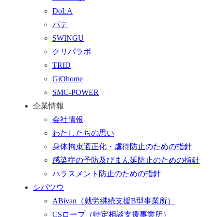
る
ォ
DoLA
ー
パテ
ム
SWINGU
へ
クリパラボ
行
TRID
く
GiOhome
SMC-POWER
企業情報
会社情報
わたしたちの思い
身体拘束適正化・虐待防止のための指針
感染症の予防及びまん延防止のための指針
ハラスメント防止のための指針
シパツウ
ABivan
（就労継続支援B型事業所）
CSロープ
（特定相談支援事業所）