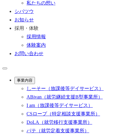
私たちの想い
シパツウ
お知らせ
採用・体験
採用情報
体験案内
お問い合わせ
事業内容
しーそー
（放課後等デイサービス）
ABivan
（就労継続支援B型事業所）
I am
（放課後等デイサービス）
CSロープ
（特定相談支援事業所）
DoLA
（就労移行支援事業所）
パテ
（就労定着支援事業所）