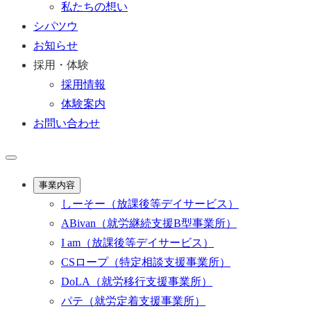
私たちの想い
シパツウ
お知らせ
採用・体験
採用情報
体験案内
お問い合わせ
事業内容
しーそー
（放課後等デイサービス）
ABivan
（就労継続支援B型事業所）
I am
（放課後等デイサービス）
CSロープ
（特定相談支援事業所）
DoLA
（就労移行支援事業所）
パテ
（就労定着支援事業所）