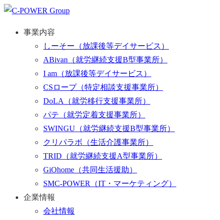
事業内容
しーそー
（放課後等デイサービス）
ABivan
（就労継続支援B型事業所）
I am
（放課後等デイサービス）
CSロープ
（特定相談支援事業所）
DoLA
（就労移行支援事業所）
パテ
（就労定着支援事業所）
SWINGU
（就労継続支援B型事業所）
クリパラボ
（生活介護事業所）
TRID
（就労継続支援A型事業所）
GiOhome
（共同生活援助）
SMC-POWER
（IT・マーケティング）
企業情報
会社情報