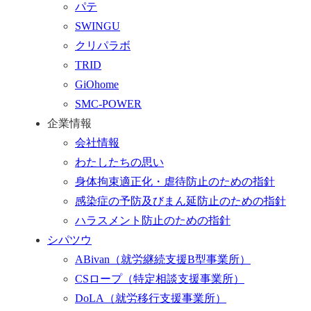
パテ
ム
SWINGU
へ
クリパラボ
行
TRID
く
GiOhome
SMC-POWER
企業情報
会社情報
わたしたちの思い
身体拘束適正化・虐待防止のための指針
感染症の予防及びまん延防止のための指針
ハラスメント防止のための指針
シパツウ
ABivan
（就労継続支援B型事業所）
CSロープ
（特定相談支援事業所）
DoLA
（就労移行支援事業所）