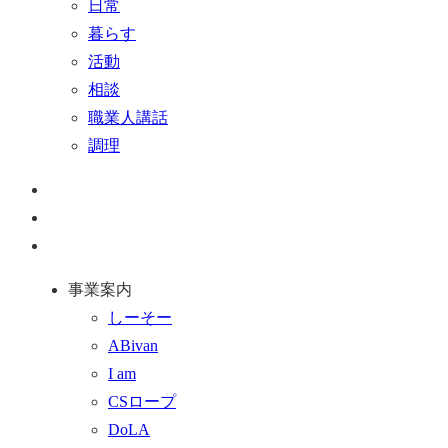
日常
暮らす
活動
相談
職業人講話
調理
ペ
ー
お
ジ
問
通
ト
い
話
事業案内
ッ
合
を
しーそー
プ
わ
す
ABivan
に
せ
る
I am
戻
フ
CSロープ
る
ォ
DoLA
ー