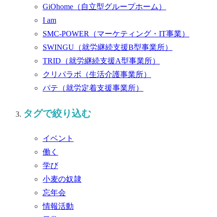
GiOhome
（自立型グループホーム）
I am
SMC-POWER
（マーケティング・IT事業）
SWINGU
（就労継続支援B型事業所）
TRID
（就労継続支援A型事業所）
クリパラボ
（生活介護事業所）
パテ
（就労定着支援事業所）
タグで絞り込む
イベント
働く
学び
小麦の奴隷
忘年会
情報活動