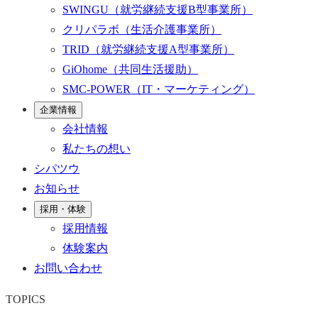
SWINGU
（就労継続支援B型事業所）
クリパラボ
（生活介護事業所）
TRID
（就労継続支援A型事業所）
GiOhome
（共同生活援助）
SMC-POWER
（IT・マーケティング）
企業情報
会社情報
私たちの想い
シパツウ
お知らせ
採用・体験
採用情報
体験案内
お問い合わせ
TOPICS