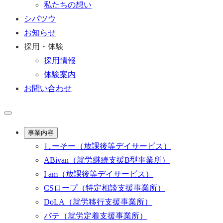
私たちの想い
シパツウ
お知らせ
採用・体験
採用情報
体験案内
お問い合わせ
事業内容
しーそー
（放課後等デイサービス）
ABivan
（就労継続支援B型事業所）
I am
（放課後等デイサービス）
CSロープ
（特定相談支援事業所）
DoLA
（就労移行支援事業所）
パテ
（就労定着支援事業所）