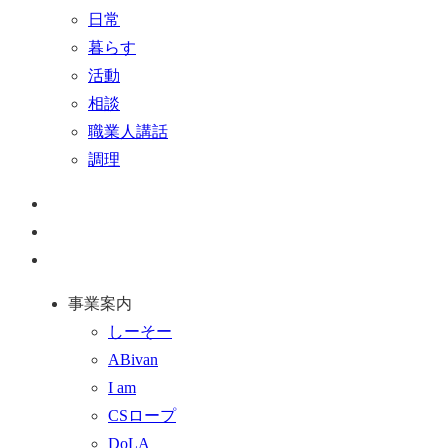
日常
暮らす
活動
相談
職業人講話
調理
ペ
ー
お
ジ
問
通
ト
い
話
事業案内
ッ
合
を
しーそー
プ
わ
す
ABivan
に
せ
る
I am
戻
フ
CSロープ
る
ォ
DoLA