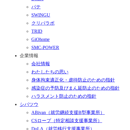
ー
パテ
ム
SWINGU
へ
クリパラボ
行
TRID
く
GiOhome
SMC-POWER
企業情報
会社情報
わたしたちの思い
身体拘束適正化・虐待防止のための指針
感染症の予防及びまん延防止のための指針
ハラスメント防止のための指針
シパツウ
ABivan
（就労継続支援B型事業所）
CSロープ
（特定相談支援事業所）
DoLA
（就労移行支援事業所）