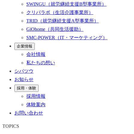
SWINGU
（就労継続支援B型事業所）
クリパラボ
（生活介護事業所）
TRID
（就労継続支援A型事業所）
GiOhome
（共同生活援助）
SMC-POWER
（IT・マーケティング）
企業情報
会社情報
私たちの想い
シパツウ
お知らせ
採用・体験
採用情報
体験案内
お問い合わせ
TOPICS