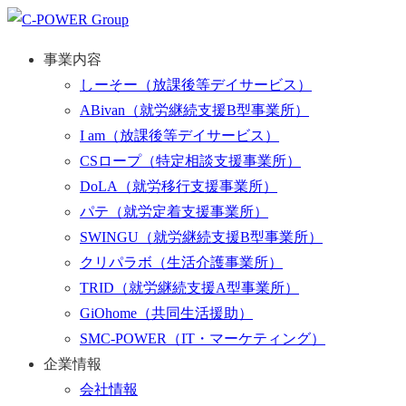
事業内容
しーそー
（放課後等デイサービス）
ABivan
（就労継続支援B型事業所）
I am
（放課後等デイサービス）
CSロープ
（特定相談支援事業所）
DoLA
（就労移行支援事業所）
パテ
（就労定着支援事業所）
SWINGU
（就労継続支援B型事業所）
クリパラボ
（生活介護事業所）
TRID
（就労継続支援A型事業所）
GiOhome
（共同生活援助）
SMC-POWER
（IT・マーケティング）
企業情報
会社情報