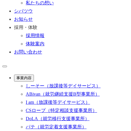
私たちの想い
シパツウ
お知らせ
採用・体験
採用情報
体験案内
お問い合わせ
事業内容
しーそー
（放課後等デイサービス）
ABivan
（就労継続支援B型事業所）
I am
（放課後等デイサービス）
CSロープ
（特定相談支援事業所）
DoLA
（就労移行支援事業所）
パテ
（就労定着支援事業所）