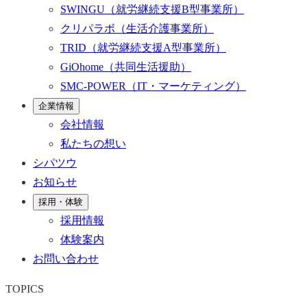
SWINGU
（就労継続支援B型事業所）
クリパラボ
（生活介護事業所）
TRID
（就労継続支援A型事業所）
GiOhome
（共同生活援助）
SMC-POWER
（IT・マーケティング）
企業情報
会社情報
私たちの想い
シパツウ
お知らせ
採用・体験
採用情報
体験案内
お問い合わせ
TOPICS