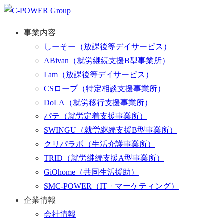
事業内容
しーそー
（放課後等デイサービス）
ABivan
（就労継続支援B型事業所）
I am
（放課後等デイサービス）
CSロープ
（特定相談支援事業所）
DoLA
（就労移行支援事業所）
パテ
（就労定着支援事業所）
SWINGU
（就労継続支援B型事業所）
クリパラボ
（生活介護事業所）
TRID
（就労継続支援A型事業所）
GiOhome
（共同生活援助）
SMC-POWER
（IT・マーケティング）
企業情報
会社情報