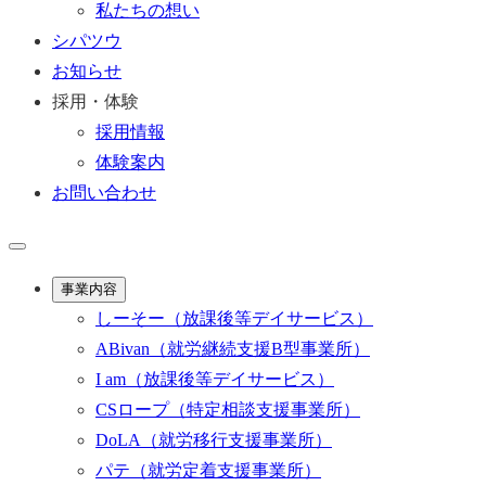
私たちの想い
シパツウ
お知らせ
採用・体験
採用情報
体験案内
お問い合わせ
事業内容
しーそー
（放課後等デイサービス）
ABivan
（就労継続支援B型事業所）
I am
（放課後等デイサービス）
CSロープ
（特定相談支援事業所）
DoLA
（就労移行支援事業所）
パテ
（就労定着支援事業所）