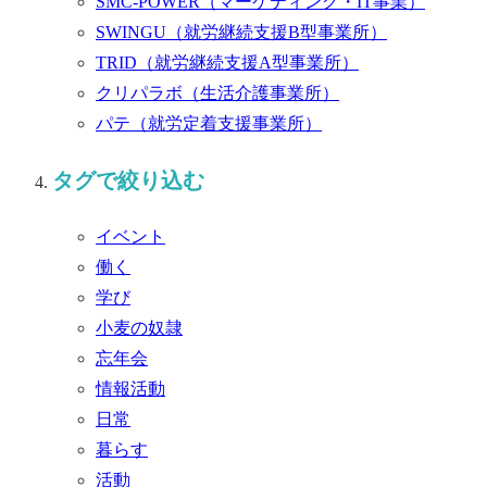
SMC-POWER
（マーケティング・IT事業）
SWINGU
（就労継続支援B型事業所）
TRID
（就労継続支援A型事業所）
クリパラボ
（生活介護事業所）
パテ
（就労定着支援事業所）
タグで絞り込む
イベント
働く
学び
小麦の奴隷
忘年会
情報活動
日常
暮らす
活動