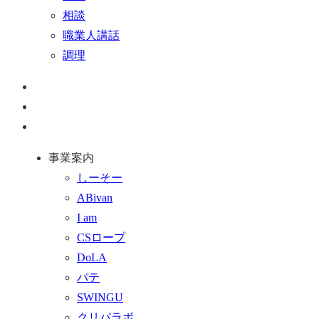
相談
職業人講話
調理
ペ
ー
お
ジ
問
通
ト
い
話
事業案内
ッ
合
を
しーそー
プ
わ
す
ABivan
に
せ
る
I am
戻
フ
CSロープ
る
ォ
DoLA
ー
パテ
ム
SWINGU
へ
クリパラボ