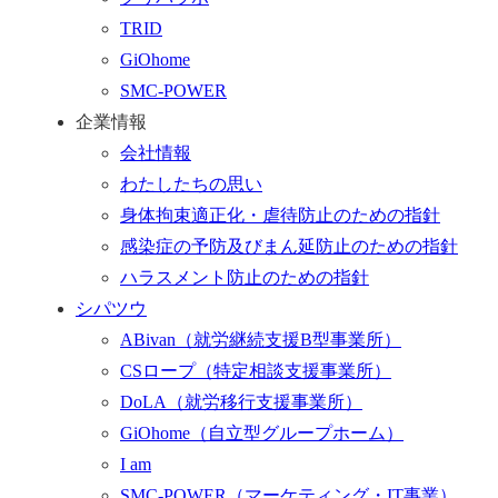
行
TRID
く
GiOhome
SMC-POWER
企業情報
会社情報
わたしたちの思い
身体拘束適正化・虐待防止のための指針
感染症の予防及びまん延防止のための指針
ハラスメント防止のための指針
シパツウ
ABivan
（就労継続支援B型事業所）
CSロープ
（特定相談支援事業所）
DoLA
（就労移行支援事業所）
GiOhome
（自立型グループホーム）
I am
SMC-POWER
（マーケティング・IT事業）