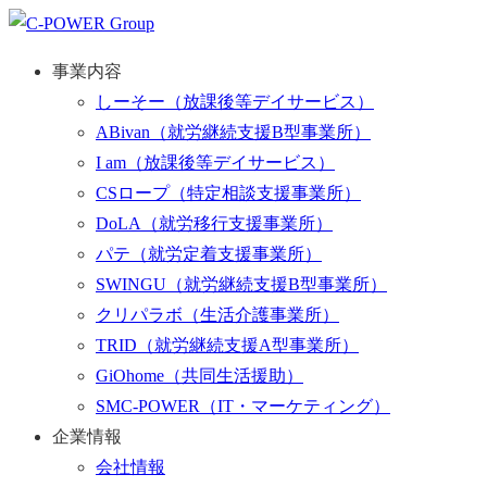
事業内容
しーそー
（放課後等デイサービス）
ABivan
（就労継続支援B型事業所）
I am
（放課後等デイサービス）
CSロープ
（特定相談支援事業所）
DoLA
（就労移行支援事業所）
パテ
（就労定着支援事業所）
SWINGU
（就労継続支援B型事業所）
クリパラボ
（生活介護事業所）
TRID
（就労継続支援A型事業所）
GiOhome
（共同生活援助）
SMC-POWER
（IT・マーケティング）
企業情報
会社情報