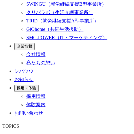
SWINGU
（就労継続支援B型事業所）
クリパラボ
（生活介護事業所）
TRID
（就労継続支援A型事業所）
GiOhome
（共同生活援助）
SMC-POWER
（IT・マーケティング）
企業情報
会社情報
私たちの想い
シパツウ
お知らせ
採用・体験
採用情報
体験案内
お問い合わせ
TOPICS