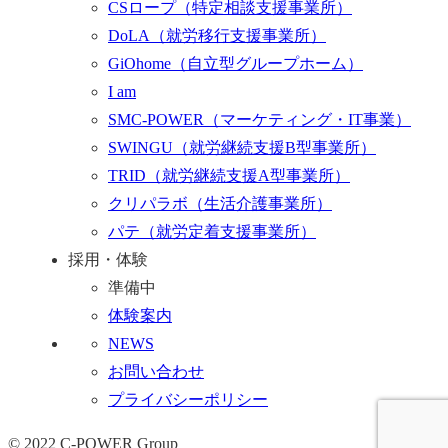
CSロープ
（特定相談支援事業所）
DoLA
（就労移行支援事業所）
GiOhome
（自立型グループホーム）
I am
SMC-POWER
（マーケティング・IT事業）
SWINGU
（就労継続支援B型事業所）
TRID
（就労継続支援A型事業所）
クリパラボ
（生活介護事業所）
パテ
（就労定着支援事業所）
採用・体験
準備中
体験案内
NEWS
お問い合わせ
プライバシーポリシー
© 2022 C-POWER Group