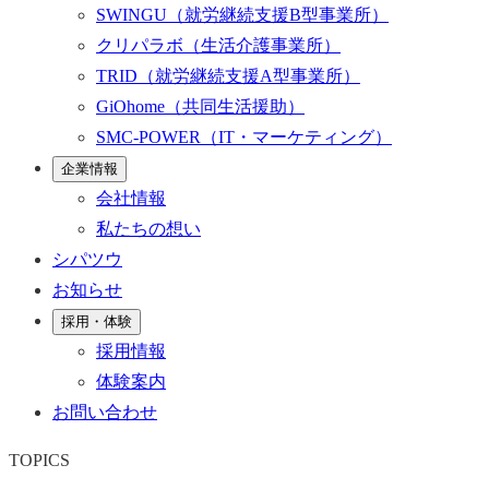
SWINGU
（就労継続支援B型事業所）
クリパラボ
（生活介護事業所）
TRID
（就労継続支援A型事業所）
GiOhome
（共同生活援助）
SMC-POWER
（IT・マーケティング）
企業情報
会社情報
私たちの想い
シパツウ
お知らせ
採用・体験
採用情報
体験案内
お問い合わせ
TOPICS