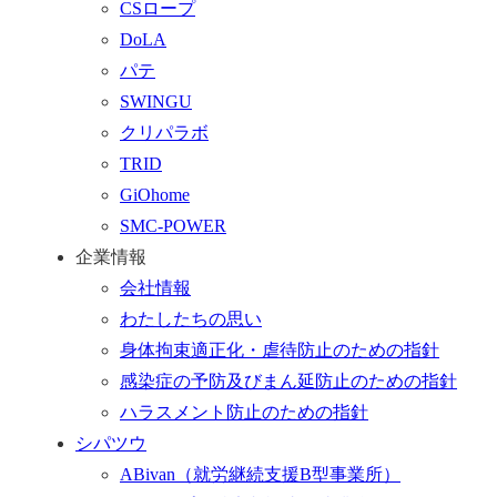
CSロープ
る
ォ
DoLA
ー
パテ
ム
SWINGU
へ
クリパラボ
行
TRID
く
GiOhome
SMC-POWER
企業情報
会社情報
わたしたちの思い
身体拘束適正化・虐待防止のための指針
感染症の予防及びまん延防止のための指針
ハラスメント防止のための指針
シパツウ
ABivan
（就労継続支援B型事業所）