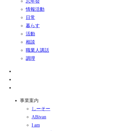
忘年会
情報活動
日常
暮らす
活動
相談
職業人講話
調理
ペ
ー
お
ジ
問
通
ト
い
話
事業案内
ッ
合
を
しーそー
プ
わ
す
ABivan
に
せ
る
I am
戻
フ