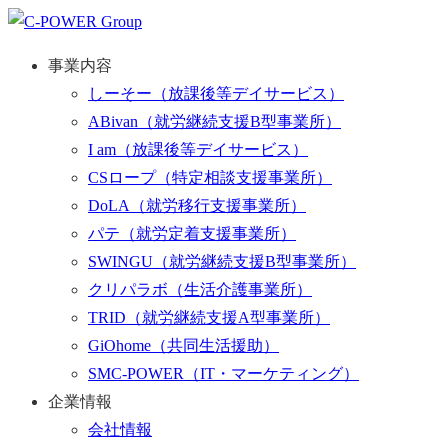
事業内容
しーそー
（放課後等デイサービス）
ABivan
（就労継続支援B型事業所）
I am
（放課後等デイサービス）
CSロープ
（特定相談支援事業所）
DoLA
（就労移行支援事業所）
パテ
（就労定着支援事業所）
SWINGU
（就労継続支援B型事業所）
クリパラボ
（生活介護事業所）
TRID
（就労継続支援A型事業所）
GiOhome
（共同生活援助）
SMC-POWER
（IT・マーケティング）
企業情報
会社情報