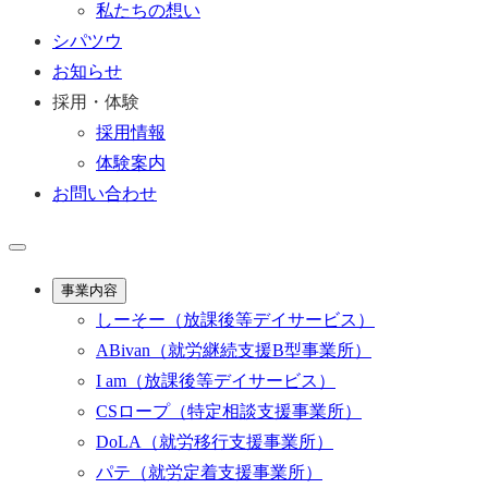
私たちの想い
シパツウ
お知らせ
採用・体験
採用情報
体験案内
お問い合わせ
事業内容
しーそー
（放課後等デイサービス）
ABivan
（就労継続支援B型事業所）
I am
（放課後等デイサービス）
CSロープ
（特定相談支援事業所）
DoLA
（就労移行支援事業所）
パテ
（就労定着支援事業所）