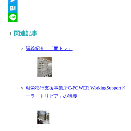
Twitter
Hatena
Line
関連記事
講義紹介 「面トレ」
就労移行支援事業所C-POWER WorkingSupportド
ーラ「トリビア」の講義