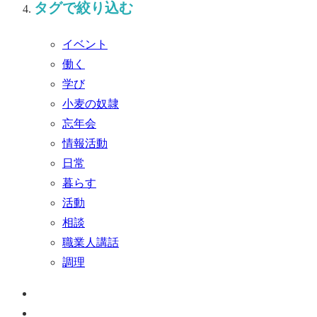
タグで絞り込む
イベント
働く
学び
小麦の奴隷
忘年会
情報活動
日常
暮らす
活動
相談
職業人講話
調理
ペ
ー
お