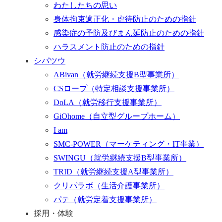
わたしたちの思い
身体拘束適正化・虐待防止のための指針
感染症の予防及びまん延防止のための指針
ハラスメント防止のための指針
シパツウ
ABivan
（就労継続支援B型事業所）
CSロープ
（特定相談支援事業所）
DoLA
（就労移行支援事業所）
GiOhome
（自立型グループホーム）
I am
SMC-POWER
（マーケティング・IT事業）
SWINGU
（就労継続支援B型事業所）
TRID
（就労継続支援A型事業所）
クリパラボ
（生活介護事業所）
パテ
（就労定着支援事業所）
採用・体験