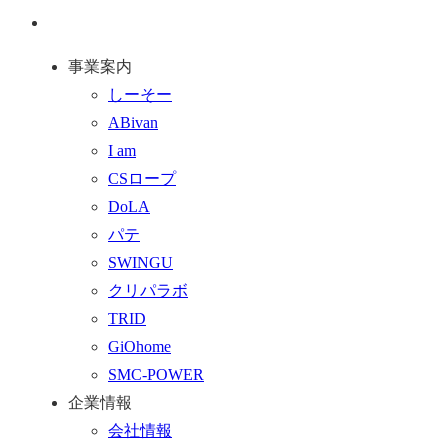
ジ
問
通
ト
い
話
事業案内
ッ
合
を
しーそー
プ
わ
す
ABivan
に
せ
る
I am
戻
フ
CSロープ
る
ォ
DoLA
ー
パテ
ム
SWINGU
へ
クリパラボ
行
TRID
く
GiOhome
SMC-POWER
企業情報
会社情報