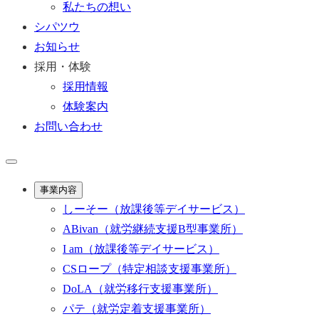
私たちの想い
シパツウ
お知らせ
採用・体験
採用情報
体験案内
お問い合わせ
事業内容
しーそー
（放課後等デイサービス）
ABivan
（就労継続支援B型事業所）
I am
（放課後等デイサービス）
CSロープ
（特定相談支援事業所）
DoLA
（就労移行支援事業所）
パテ
（就労定着支援事業所）