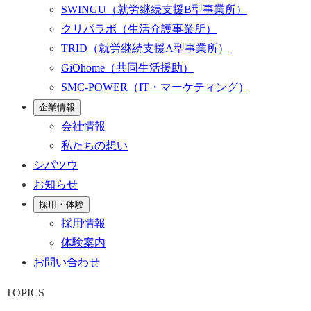
SWINGU
（就労継続支援B型事業所）
クリパラボ
（生活介護事業所）
TRID
（就労継続支援A型事業所）
GiOhome
（共同生活援助）
SMC-POWER
（IT・マーケティング）
企業情報
会社情報
私たちの想い
シパツウ
お知らせ
採用・体験
採用情報
体験案内
お問い合わせ
TOPICS