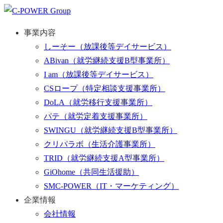
事業内容
しーそー
（放課後等デイサービス）
ABivan
（就労継続支援B型事業所）
I am
（放課後等デイサービス）
CSロープ
（特定相談支援事業所）
DoLA
（就労移行支援事業所）
パテ
（就労定着支援事業所）
SWINGU
（就労継続支援B型事業所）
クリパラボ
（生活介護事業所）
TRID
（就労継続支援A型事業所）
GiOhome
（共同生活援助）
SMC-POWER
（IT・マーケティング）
企業情報
会社情報