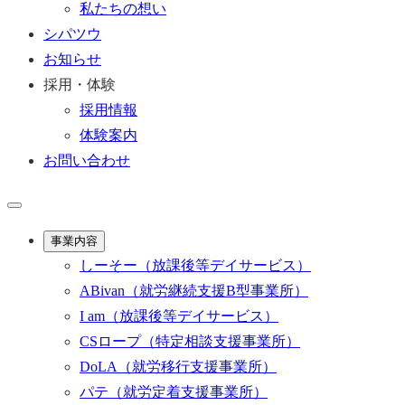
私たちの想い
シパツウ
お知らせ
採用・体験
採用情報
体験案内
お問い合わせ
事業内容
しーそー
（放課後等デイサービス）
ABivan
（就労継続支援B型事業所）
I am
（放課後等デイサービス）
CSロープ
（特定相談支援事業所）
DoLA
（就労移行支援事業所）
パテ
（就労定着支援事業所）