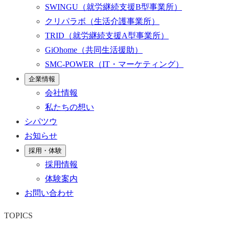
SWINGU
（就労継続支援B型事業所）
クリパラボ
（生活介護事業所）
TRID
（就労継続支援A型事業所）
GiOhome
（共同生活援助）
SMC-POWER
（IT・マーケティング）
企業情報
会社情報
私たちの想い
シパツウ
お知らせ
採用・体験
採用情報
体験案内
お問い合わせ
TOPICS