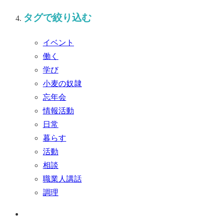
タグで絞り込む
イベント
働く
学び
小麦の奴隷
忘年会
情報活動
日常
暮らす
活動
相談
職業人講話
調理
ペ