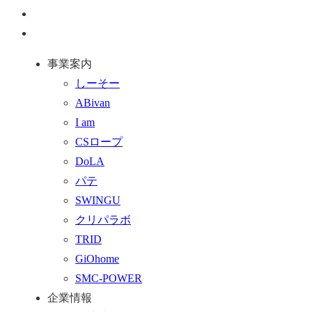
ー
お
ジ
問
通
ト
い
話
事業案内
ッ
合
を
しーそー
プ
わ
す
ABivan
に
せ
る
I am
戻
フ
CSロープ
る
ォ
DoLA
ー
パテ
ム
SWINGU
へ
クリパラボ
行
TRID
く
GiOhome
SMC-POWER
企業情報