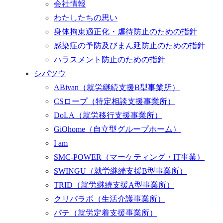
会社情報
わたしたちの思い
身体拘束適正化・虐待防止のための指針
感染症の予防及びまん延防止のための指針
ハラスメント防止のための指針
シパツウ
ABivan
（就労継続支援B型事業所）
CSロープ
（特定相談支援事業所）
DoLA
（就労移行支援事業所）
GiOhome
（自立型グループホーム）
I am
SMC-POWER
（マーケティング・IT事業）
SWINGU
（就労継続支援B型事業所）
TRID
（就労継続支援A型事業所）
クリパラボ
（生活介護事業所）
パテ
（就労定着支援事業所）