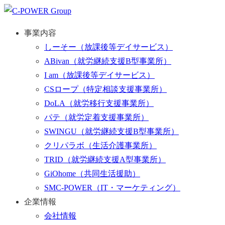
事業内容
しーそー
（放課後等デイサービス）
ABivan
（就労継続支援B型事業所）
I am
（放課後等デイサービス）
CSロープ
（特定相談支援事業所）
DoLA
（就労移行支援事業所）
パテ
（就労定着支援事業所）
SWINGU
（就労継続支援B型事業所）
クリパラボ
（生活介護事業所）
TRID
（就労継続支援A型事業所）
GiOhome
（共同生活援助）
SMC-POWER
（IT・マーケティング）
企業情報
会社情報