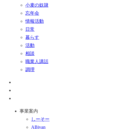
小麦の奴隷
忘年会
情報活動
日常
暮らす
活動
相談
職業人講話
調理
ペ
ー
お
ジ
問
通
ト
い
話
事業案内
ッ
合
を
しーそー
プ
わ
す
ABivan