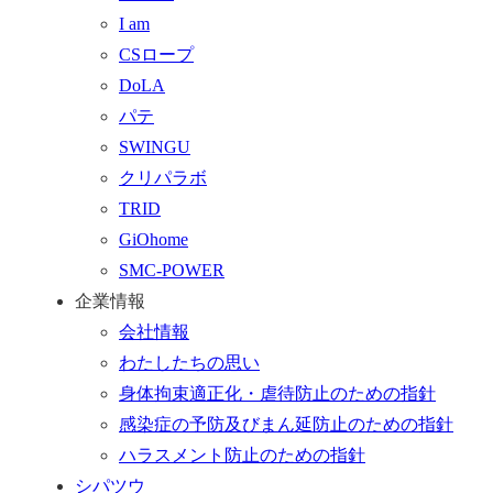
に
せ
る
I am
戻
フ
CSロープ
る
ォ
DoLA
ー
パテ
ム
SWINGU
へ
クリパラボ
行
TRID
く
GiOhome
SMC-POWER
企業情報
会社情報
わたしたちの思い
身体拘束適正化・虐待防止のための指針
感染症の予防及びまん延防止のための指針
ハラスメント防止のための指針
シパツウ