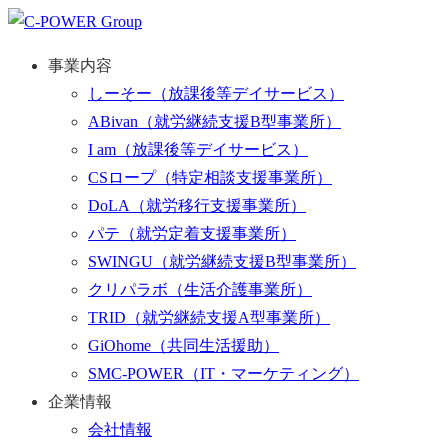
事業内容
しーそー
（放課後等デイサービス）
ABivan
（就労継続支援B型事業所）
I am
（放課後等デイサービス）
CSロープ
（特定相談支援事業所）
DoLA
（就労移行支援事業所）
パテ
（就労定着支援事業所）
SWINGU
（就労継続支援B型事業所）
クリパラボ
（生活介護事業所）
TRID
（就労継続支援A型事業所）
GiOhome
（共同生活援助）
SMC-POWER
（IT・マーケティング）
企業情報
会社情報