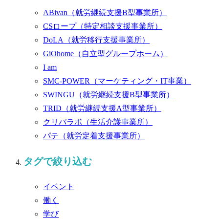
ABivan
（就労継続支援B型事業所）
CSロープ
（特定相談支援事業所）
DoLA
（就労移行支援事業所）
GiOhome
（自立型グループホーム）
I am
SMC-POWER
（マーケティング・IT事業）
SWINGU
（就労継続支援B型事業所）
TRID
（就労継続支援A型事業所）
クリパラボ
（生活介護事業所）
パテ
（就労定着支援事業所）
タグで絞り込む
イベント
働く
学び