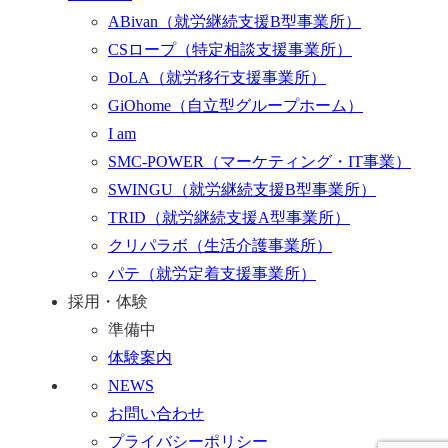
ABivan
（就労継続支援B型事業所）
CSロープ
（特定相談支援事業所）
DoLA
（就労移行支援事業所）
GiOhome
（自立型グループホーム）
I am
SMC-POWER
（マーケティング・IT事業）
SWINGU
（就労継続支援B型事業所）
TRID
（就労継続支援A型事業所）
クリパラボ
（生活介護事業所）
パテ
（就労定着支援事業所）
採用・体験
準備中
体験案内
NEWS
お問い合わせ
プライバシーポリシー