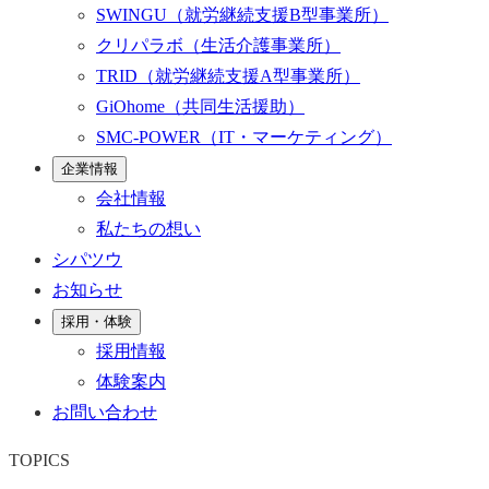
SWINGU
（就労継続支援B型事業所）
クリパラボ
（生活介護事業所）
TRID
（就労継続支援A型事業所）
GiOhome
（共同生活援助）
SMC-POWER
（IT・マーケティング）
企業情報
会社情報
私たちの想い
シパツウ
お知らせ
採用・体験
採用情報
体験案内
お問い合わせ
TOPICS