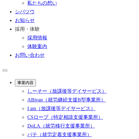
私たちの想い
シパツウ
お知らせ
採用・体験
採用情報
体験案内
お問い合わせ
事業内容
しーそー
（放課後等デイサービス）
ABivan
（就労継続支援B型事業所）
I am
（放課後等デイサービス）
CSロープ
（特定相談支援事業所）
DoLA
（就労移行支援事業所）
パテ
（就労定着支援事業所）