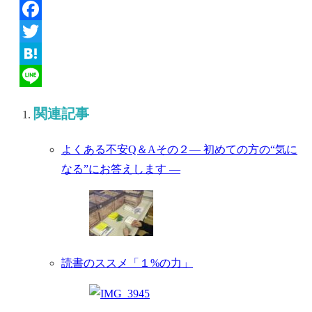
Facebook
Twitter
Hatena
Line
関連記事
よくある不安Q＆Aその２― 初めての方の“気に
なる”にお答えします ―
読書のススメ「１%の力」