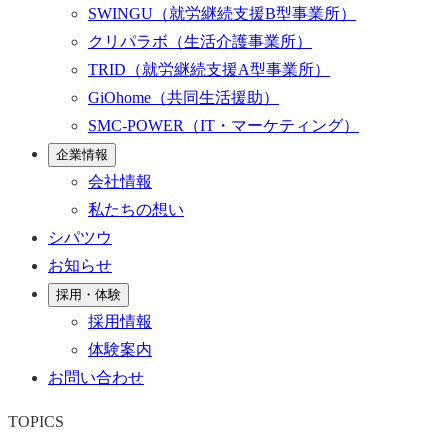
SWINGU
（就労継続支援B型事業所）
クリパラボ
（生活介護事業所）
TRID
（就労継続支援A型事業所）
GiOhome
（共同生活援助）
SMC-POWER
（IT・マーケティング）
企業情報
会社情報
私たちの想い
シパツウ
お知らせ
採用・体験
採用情報
体験案内
お問い合わせ
TOPICS