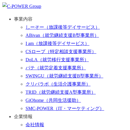
事業内容
しーそー
（放課後等デイサービス）
ABivan
（就労継続支援B型事業所）
I am
（放課後等デイサービス）
CSロープ
（特定相談支援事業所）
DoLA
（就労移行支援事業所）
パテ
（就労定着支援事業所）
SWINGU
（就労継続支援B型事業所）
クリパラボ
（生活介護事業所）
TRID
（就労継続支援A型事業所）
GiOhome
（共同生活援助）
SMC-POWER
（IT・マーケティング）
企業情報
会社情報