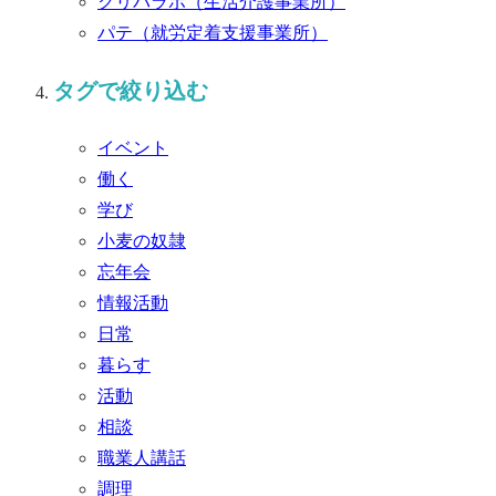
クリパラボ
（生活介護事業所）
パテ
（就労定着支援事業所）
タグで絞り込む
イベント
働く
学び
小麦の奴隷
忘年会
情報活動
日常
暮らす
活動
相談
職業人講話
調理