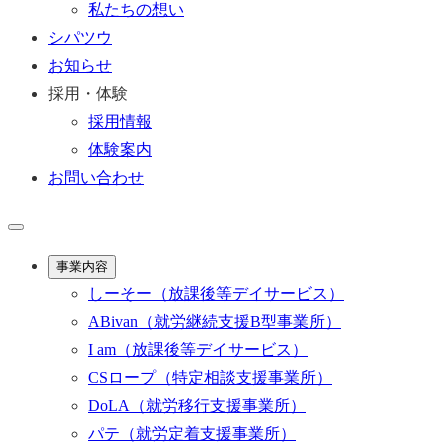
私たちの想い
シパツウ
お知らせ
採用・体験
採用情報
体験案内
お問い合わせ
事業内容
しーそー
（放課後等デイサービス）
ABivan
（就労継続支援B型事業所）
I am
（放課後等デイサービス）
CSロープ
（特定相談支援事業所）
DoLA
（就労移行支援事業所）
パテ
（就労定着支援事業所）