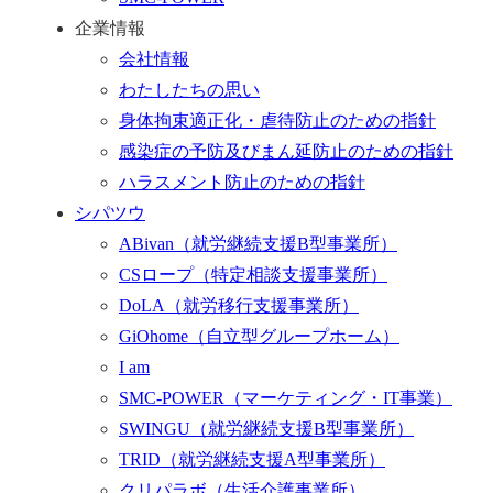
企業情報
会社情報
わたしたちの思い
身体拘束適正化・虐待防止のための指針
感染症の予防及びまん延防止のための指針
ハラスメント防止のための指針
シパツウ
ABivan
（就労継続支援B型事業所）
CSロープ
（特定相談支援事業所）
DoLA
（就労移行支援事業所）
GiOhome
（自立型グループホーム）
I am
SMC-POWER
（マーケティング・IT事業）
SWINGU
（就労継続支援B型事業所）
TRID
（就労継続支援A型事業所）
クリパラボ
（生活介護事業所）