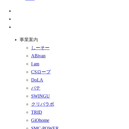
ペ
ー
お
ジ
問
通
ト
い
話
事業案内
ッ
合
を
しーそー
プ
わ
す
ABivan
に
せ
る
I am
戻
フ
CSロープ
る
ォ
DoLA
ー
パテ
ム
SWINGU
へ
クリパラボ
行
TRID
く
GiOhome
SMC-POWER