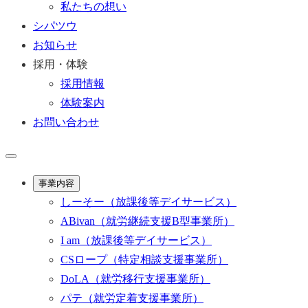
私たちの想い
シパツウ
お知らせ
採用・体験
採用情報
体験案内
お問い合わせ
事業内容
しーそー
（放課後等デイサービス）
ABivan
（就労継続支援B型事業所）
I am
（放課後等デイサービス）
CSロープ
（特定相談支援事業所）
DoLA
（就労移行支援事業所）
パテ
（就労定着支援事業所）