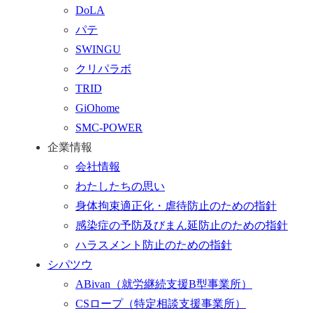
DoLA
ー
パテ
ム
SWINGU
へ
クリパラボ
行
TRID
く
GiOhome
SMC-POWER
企業情報
会社情報
わたしたちの思い
身体拘束適正化・虐待防止のための指針
感染症の予防及びまん延防止のための指針
ハラスメント防止のための指針
シパツウ
ABivan
（就労継続支援B型事業所）
CSロープ
（特定相談支援事業所）