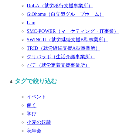
DoLA
（就労移行支援事業所）
GiOhome
（自立型グループホーム）
I am
SMC-POWER
（マーケティング・IT事業）
SWINGU
（就労継続支援B型事業所）
TRID
（就労継続支援A型事業所）
クリパラボ
（生活介護事業所）
パテ
（就労定着支援事業所）
タグで絞り込む
イベント
働く
学び
小麦の奴隷
忘年会