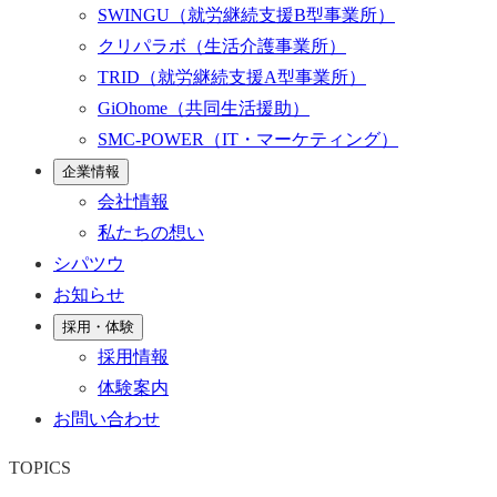
SWINGU
（就労継続支援B型事業所）
クリパラボ
（生活介護事業所）
TRID
（就労継続支援A型事業所）
GiOhome
（共同生活援助）
SMC-POWER
（IT・マーケティング）
企業情報
会社情報
私たちの想い
シパツウ
お知らせ
採用・体験
採用情報
体験案内
お問い合わせ
TOPICS