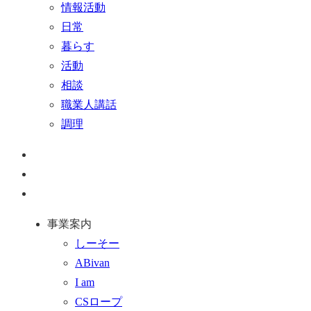
情報活動
日常
暮らす
活動
相談
職業人講話
調理
ペ
ー
お
ジ
問
通
ト
い
話
事業案内
ッ
合
を
しーそー
プ
わ
す
ABivan
に
せ
る
I am
戻
フ
CSロープ
る
ォ