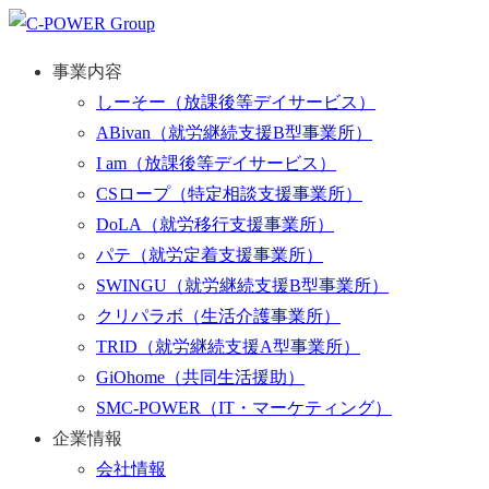
事業内容
しーそー
（放課後等デイサービス）
ABivan
（就労継続支援B型事業所）
I am
（放課後等デイサービス）
CSロープ
（特定相談支援事業所）
DoLA
（就労移行支援事業所）
パテ
（就労定着支援事業所）
SWINGU
（就労継続支援B型事業所）
クリパラボ
（生活介護事業所）
TRID
（就労継続支援A型事業所）
GiOhome
（共同生活援助）
SMC-POWER
（IT・マーケティング）
企業情報
会社情報