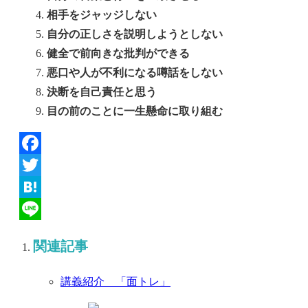
相手をジャッジしない
自分の正しさを説明しようとしない
健全で前向きな批判ができる
悪口や人が不利になる噂話をしない
決断を自己責任と思う
目の前のことに一生懸命に取り組む
Facebook
Twitter
Hatena
Line
関連記事
講義紹介 「面トレ」