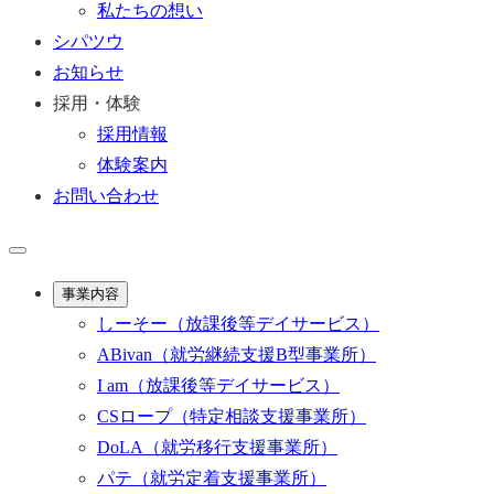
私たちの想い
シパツウ
お知らせ
採用・体験
採用情報
体験案内
お問い合わせ
事業内容
しーそー
（放課後等デイサービス）
ABivan
（就労継続支援B型事業所）
I am
（放課後等デイサービス）
CSロープ
（特定相談支援事業所）
DoLA
（就労移行支援事業所）
パテ
（就労定着支援事業所）