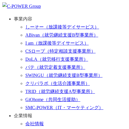
事業内容
しーそー
（放課後等デイサービス）
ABivan
（就労継続支援B型事業所）
I am
（放課後等デイサービス）
CSロープ
（特定相談支援事業所）
DoLA
（就労移行支援事業所）
パテ
（就労定着支援事業所）
SWINGU
（就労継続支援B型事業所）
クリパラボ
（生活介護事業所）
TRID
（就労継続支援A型事業所）
GiOhome
（共同生活援助）
SMC-POWER
（IT・マーケティング）
企業情報
会社情報