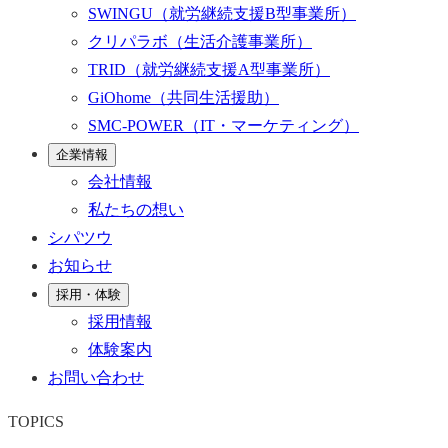
SWINGU
（就労継続支援B型事業所）
クリパラボ
（生活介護事業所）
TRID
（就労継続支援A型事業所）
GiOhome
（共同生活援助）
SMC-POWER
（IT・マーケティング）
企業情報
会社情報
私たちの想い
シパツウ
お知らせ
採用・体験
採用情報
体験案内
お問い合わせ
TOPICS