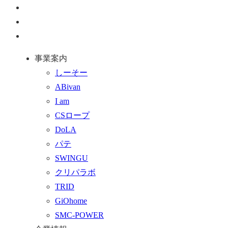
ペ
ー
お
ジ
問
通
ト
い
話
事業案内
ッ
合
を
しーそー
プ
わ
す
ABivan
に
せ
る
I am
戻
フ
CSロープ
る
ォ
DoLA
ー
パテ
ム
SWINGU
へ
クリパラボ
行
TRID
く
GiOhome
SMC-POWER