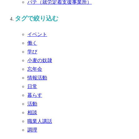
パテ
（就労定着支援事業所）
タグで絞り込む
イベント
働く
学び
小麦の奴隷
忘年会
情報活動
日常
暮らす
活動
相談
職業人講話
調理