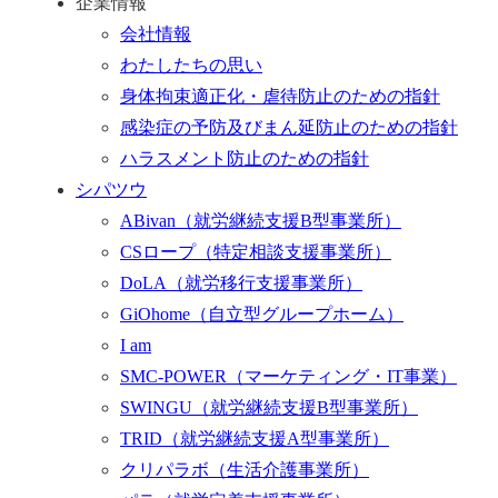
企業情報
会社情報
わたしたちの思い
身体拘束適正化・虐待防止のための指針
感染症の予防及びまん延防止のための指針
ハラスメント防止のための指針
シパツウ
ABivan
（就労継続支援B型事業所）
CSロープ
（特定相談支援事業所）
DoLA
（就労移行支援事業所）
GiOhome
（自立型グループホーム）
I am
SMC-POWER
（マーケティング・IT事業）
SWINGU
（就労継続支援B型事業所）
TRID
（就労継続支援A型事業所）
クリパラボ
（生活介護事業所）