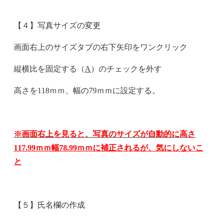
【４】写真サイズの変更
画面右上のサイズタブの右下矢印をワンクリック
縦横比を固定する（
A
）のチェックを外す
高さを118ｍｍ、幅の79ｍｍに設定する。
※画面右上を見ると、写真のサイズが自動的に高さ
117.99
ｍｍ幅
78.99
ｍｍに補正されるが、気にしないこ
と
【５】氏名欄の作成