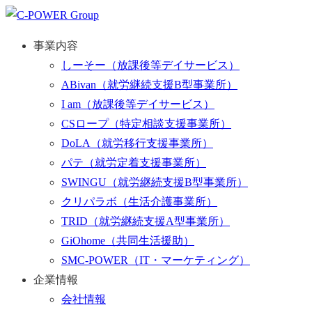
事業内容
しーそー
（放課後等デイサービス）
ABivan
（就労継続支援B型事業所）
I am
（放課後等デイサービス）
CSロープ
（特定相談支援事業所）
DoLA
（就労移行支援事業所）
パテ
（就労定着支援事業所）
SWINGU
（就労継続支援B型事業所）
クリパラボ
（生活介護事業所）
TRID
（就労継続支援A型事業所）
GiOhome
（共同生活援助）
SMC-POWER
（IT・マーケティング）
企業情報
会社情報