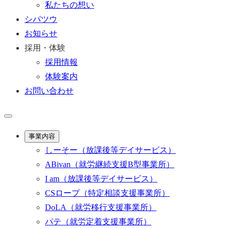
私たちの想い
シパツウ
お知らせ
採用・体験
採用情報
体験案内
お問い合わせ
事業内容
しーそー
（放課後等デイサービス）
ABivan
（就労継続支援B型事業所）
I am
（放課後等デイサービス）
CSロープ
（特定相談支援事業所）
DoLA
（就労移行支援事業所）
パテ
（就労定着支援事業所）