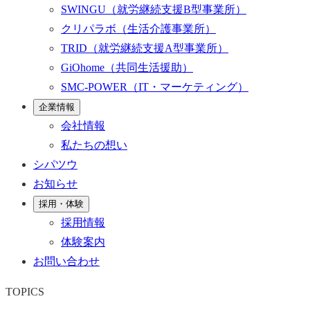
SWINGU
（就労継続支援B型事業所）
クリパラボ
（生活介護事業所）
TRID
（就労継続支援A型事業所）
GiOhome
（共同生活援助）
SMC-POWER
（IT・マーケティング）
企業情報
会社情報
私たちの想い
シパツウ
お知らせ
採用・体験
採用情報
体験案内
お問い合わせ
TOPICS