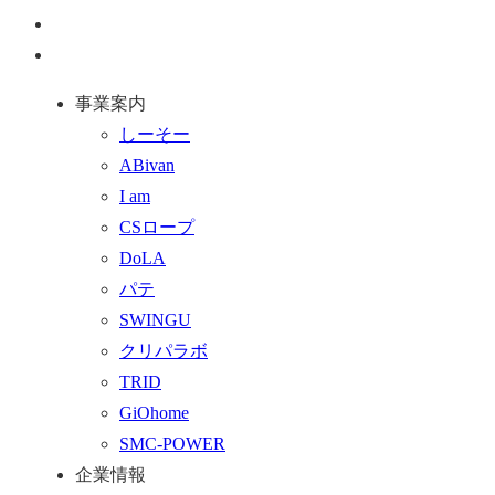
ー
お
ジ
問
通
ト
い
話
事業案内
ッ
合
を
しーそー
プ
わ
す
ABivan
に
せ
る
I am
戻
フ
CSロープ
る
ォ
DoLA
ー
パテ
ム
SWINGU
へ
クリパラボ
行
TRID
く
GiOhome
SMC-POWER
企業情報