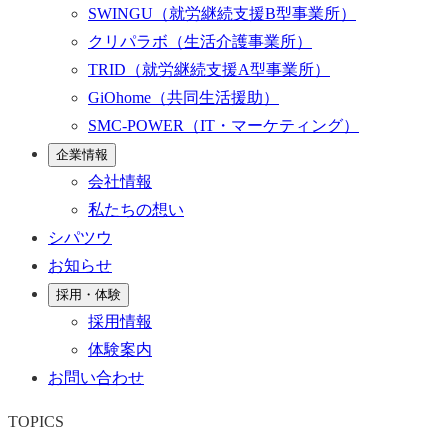
SWINGU
（就労継続支援B型事業所）
クリパラボ
（生活介護事業所）
TRID
（就労継続支援A型事業所）
GiOhome
（共同生活援助）
SMC-POWER
（IT・マーケティング）
企業情報
会社情報
私たちの想い
シパツウ
お知らせ
採用・体験
採用情報
体験案内
お問い合わせ
TOPICS