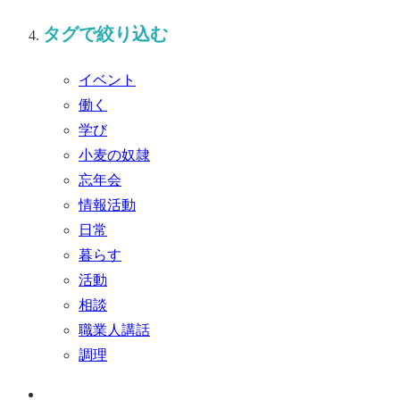
タグで絞り込む
イベント
働く
学び
小麦の奴隷
忘年会
情報活動
日常
暮らす
活動
相談
職業人講話
調理
ペ