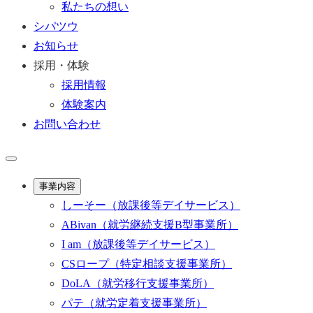
私たちの想い
シパツウ
お知らせ
採用・体験
採用情報
体験案内
お問い合わせ
事業内容
しーそー
（放課後等デイサービス）
ABivan
（就労継続支援B型事業所）
I am
（放課後等デイサービス）
CSロープ
（特定相談支援事業所）
DoLA
（就労移行支援事業所）
パテ
（就労定着支援事業所）