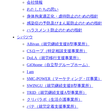
会社情報
わたしたちの思い
身体拘束適正化・虐待防止のための指針
感染症の予防及びまん延防止のための指針
ハラスメント防止のための指針
シパツウ
ABivan
（就労継続支援B型事業所）
CSロープ
（特定相談支援事業所）
DoLA
（就労移行支援事業所）
GiOhome
（自立型グループホーム）
I am
SMC-POWER
（マーケティング・IT事業）
SWINGU
（就労継続支援B型事業所）
TRID
（就労継続支援A型事業所）
クリパラボ
（生活介護事業所）
パテ
（就労定着支援事業所）