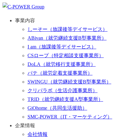
事業内容
しーそー
（放課後等デイサービス）
ABivan
（就労継続支援B型事業所）
I am
（放課後等デイサービス）
CSロープ
（特定相談支援事業所）
DoLA
（就労移行支援事業所）
パテ
（就労定着支援事業所）
SWINGU
（就労継続支援B型事業所）
クリパラボ
（生活介護事業所）
TRID
（就労継続支援A型事業所）
GiOhome
（共同生活援助）
SMC-POWER
（IT・マーケティング）
企業情報
会社情報