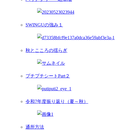
SWINGUの強み１
秋とこころの揺らぎ
プチプチシートPart２
令和7年度振り返り（夏～秋）
通所方法