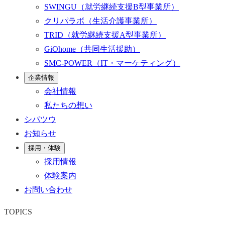
SWINGU
（就労継続支援B型事業所）
クリパラボ
（生活介護事業所）
TRID
（就労継続支援A型事業所）
GiOhome
（共同生活援助）
SMC-POWER
（IT・マーケティング）
企業情報
会社情報
私たちの想い
シパツウ
お知らせ
採用・体験
採用情報
体験案内
お問い合わせ
TOPICS