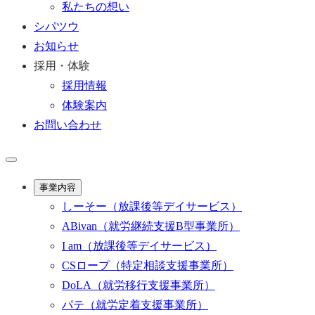
私たちの想い
シパツウ
お知らせ
採用・体験
採用情報
体験案内
お問い合わせ
事業内容
しーそー
（放課後等デイサービス）
ABivan
（就労継続支援B型事業所）
I am
（放課後等デイサービス）
CSロープ
（特定相談支援事業所）
DoLA
（就労移行支援事業所）
パテ
（就労定着支援事業所）