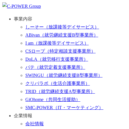
事業内容
しーそー
（放課後等デイサービス）
ABivan
（就労継続支援B型事業所）
I am
（放課後等デイサービス）
CSロープ
（特定相談支援事業所）
DoLA
（就労移行支援事業所）
パテ
（就労定着支援事業所）
SWINGU
（就労継続支援B型事業所）
クリパラボ
（生活介護事業所）
TRID
（就労継続支援A型事業所）
GiOhome
（共同生活援助）
SMC-POWER
（IT・マーケティング）
企業情報
会社情報