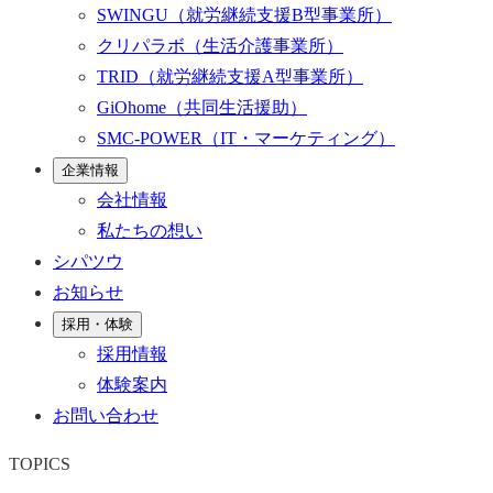
SWINGU
（就労継続支援B型事業所）
クリパラボ
（生活介護事業所）
TRID
（就労継続支援A型事業所）
GiOhome
（共同生活援助）
SMC-POWER
（IT・マーケティング）
企業情報
会社情報
私たちの想い
シパツウ
お知らせ
採用・体験
採用情報
体験案内
お問い合わせ
TOPICS