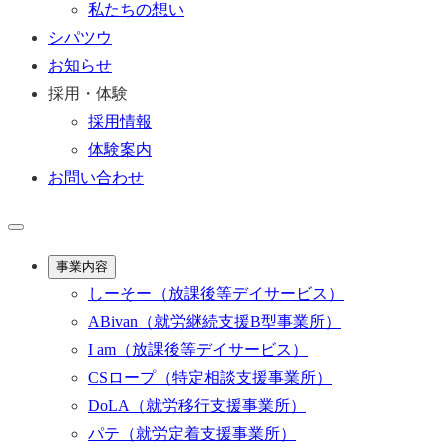
私たちの想い
シパツウ
お知らせ
採用・体験
採用情報
体験案内
お問い合わせ
事業内容
しーそー
（放課後等デイサービス）
ABivan
（就労継続支援B型事業所）
I am
（放課後等デイサービス）
CSロープ
（特定相談支援事業所）
DoLA
（就労移行支援事業所）
パテ
（就労定着支援事業所）