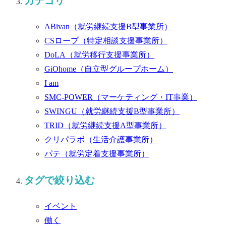
カテゴリ
ABivan
（就労継続支援B型事業所）
CSロープ
（特定相談支援事業所）
DoLA
（就労移行支援事業所）
GiOhome
（自立型グループホーム）
I am
SMC-POWER
（マーケティング・IT事業）
SWINGU
（就労継続支援B型事業所）
TRID
（就労継続支援A型事業所）
クリパラボ
（生活介護事業所）
パテ
（就労定着支援事業所）
タグで絞り込む
イベント
働く