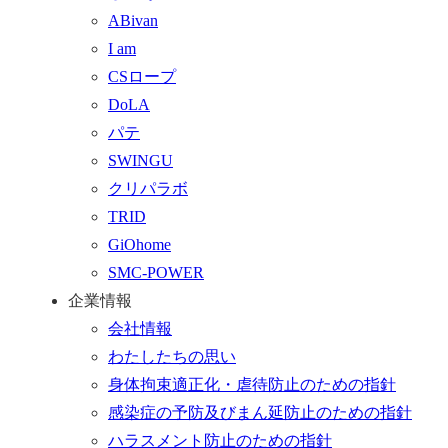
プ
わ
す
ABivan
に
せ
る
I am
戻
フ
CSロープ
る
ォ
DoLA
ー
パテ
ム
SWINGU
へ
クリパラボ
行
TRID
く
GiOhome
SMC-POWER
企業情報
会社情報
わたしたちの思い
身体拘束適正化・虐待防止のための指針
感染症の予防及びまん延防止のための指針
ハラスメント防止のための指針