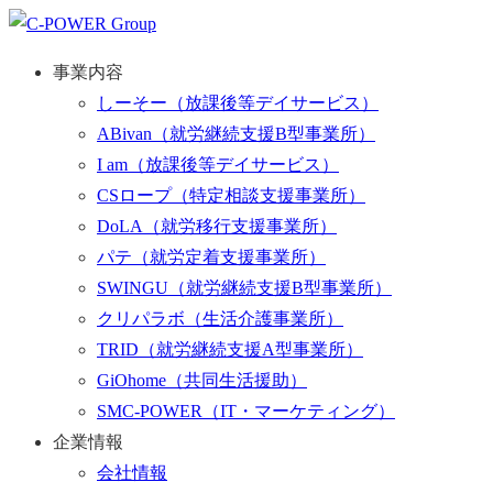
事業内容
しーそー
（放課後等デイサービス）
ABivan
（就労継続支援B型事業所）
I am
（放課後等デイサービス）
CSロープ
（特定相談支援事業所）
DoLA
（就労移行支援事業所）
パテ
（就労定着支援事業所）
SWINGU
（就労継続支援B型事業所）
クリパラボ
（生活介護事業所）
TRID
（就労継続支援A型事業所）
GiOhome
（共同生活援助）
SMC-POWER
（IT・マーケティング）
企業情報
会社情報