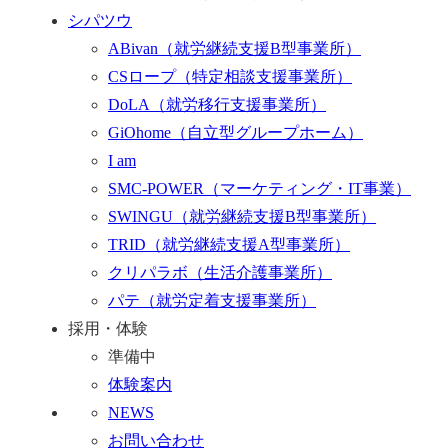
シパツウ
ABivan
（就労継続支援B型事業所）
CSロープ
（特定相談支援事業所）
DoLA
（就労移行支援事業所）
GiOhome
（自立型グループホーム）
I am
SMC-POWER
（マーケティング・IT事業）
SWINGU
（就労継続支援B型事業所）
TRID
（就労継続支援A型事業所）
クリパラボ
（生活介護事業所）
パテ
（就労定着支援事業所）
採用・体験
準備中
体験案内
NEWS
お問い合わせ