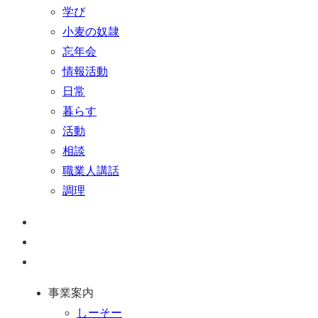
学び
小麦の奴隷
忘年会
情報活動
日常
暮らす
活動
相談
職業人講話
調理
ペ
ー
お
ジ
問
通
ト
い
話
事業案内
ッ
合
を
しーそー