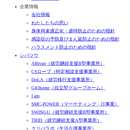
企業情報
会社情報
わたしたちの思い
身体拘束適正化・虐待防止のための指針
感染症の予防及びまん延防止のための指針
ハラスメント防止のための指針
シパツウ
ABivan
（就労継続支援B型事業所）
CSロープ
（特定相談支援事業所）
DoLA
（就労移行支援事業所）
GiOhome
（自立型グループホーム）
I am
SMC-POWER
（マーケティング・IT事業）
SWINGU
（就労継続支援B型事業所）
TRID
（就労継続支援A型事業所）
クリパラボ
（生活介護事業所）