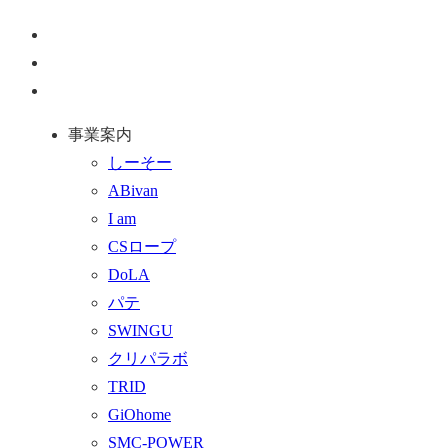
ペ
ー
お
ジ
問
通
ト
い
話
事業案内
ッ
合
を
しーそー
プ
わ
す
ABivan
に
せ
る
I am
戻
フ
CSロープ
る
ォ
DoLA
ー
パテ
ム
SWINGU
へ
クリパラボ
行
TRID
く
GiOhome
SMC-POWER