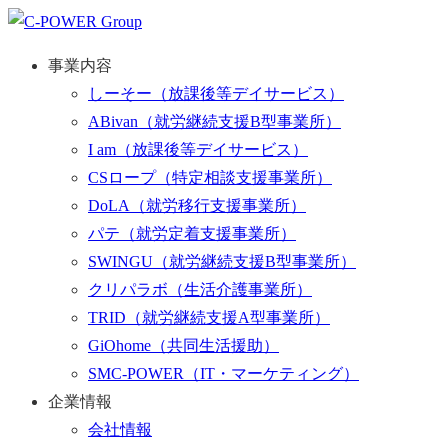
事業内容
しーそー
（放課後等デイサービス）
ABivan
（就労継続支援B型事業所）
I am
（放課後等デイサービス）
CSロープ
（特定相談支援事業所）
DoLA
（就労移行支援事業所）
パテ
（就労定着支援事業所）
SWINGU
（就労継続支援B型事業所）
クリパラボ
（生活介護事業所）
TRID
（就労継続支援A型事業所）
GiOhome
（共同生活援助）
SMC-POWER
（IT・マーケティング）
企業情報
会社情報