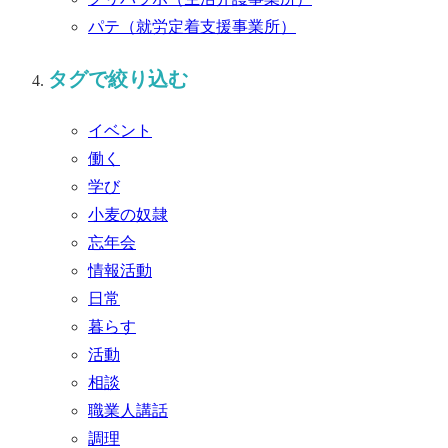
パテ
（就労定着支援事業所）
タグで絞り込む
イベント
働く
学び
小麦の奴隷
忘年会
情報活動
日常
暮らす
活動
相談
職業人講話
調理