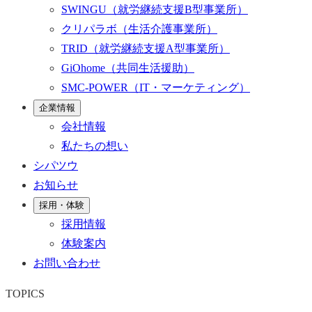
SWINGU
（就労継続支援B型事業所）
クリパラボ
（生活介護事業所）
TRID
（就労継続支援A型事業所）
GiOhome
（共同生活援助）
SMC-POWER
（IT・マーケティング）
企業情報
会社情報
私たちの想い
シパツウ
お知らせ
採用・体験
採用情報
体験案内
お問い合わせ
TOPICS