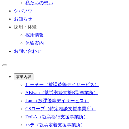
私たちの想い
シパツウ
お知らせ
採用・体験
採用情報
体験案内
お問い合わせ
事業内容
しーそー
（放課後等デイサービス）
ABivan
（就労継続支援B型事業所）
I am
（放課後等デイサービス）
CSロープ
（特定相談支援事業所）
DoLA
（就労移行支援事業所）
パテ
（就労定着支援事業所）