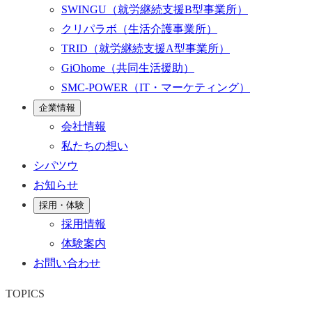
SWINGU
（就労継続支援B型事業所）
クリパラボ
（生活介護事業所）
TRID
（就労継続支援A型事業所）
GiOhome
（共同生活援助）
SMC-POWER
（IT・マーケティング）
企業情報
会社情報
私たちの想い
シパツウ
お知らせ
採用・体験
採用情報
体験案内
お問い合わせ
TOPICS