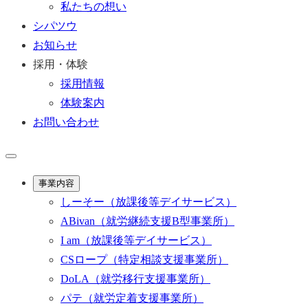
私たちの想い
シパツウ
お知らせ
採用・体験
採用情報
体験案内
お問い合わせ
事業内容
しーそー
（放課後等デイサービス）
ABivan
（就労継続支援B型事業所）
I am
（放課後等デイサービス）
CSロープ
（特定相談支援事業所）
DoLA
（就労移行支援事業所）
パテ
（就労定着支援事業所）