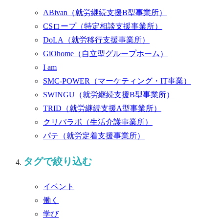
ABivan
（就労継続支援B型事業所）
CSロープ
（特定相談支援事業所）
DoLA
（就労移行支援事業所）
GiOhome
（自立型グループホーム）
I am
SMC-POWER
（マーケティング・IT事業）
SWINGU
（就労継続支援B型事業所）
TRID
（就労継続支援A型事業所）
クリパラボ
（生活介護事業所）
パテ
（就労定着支援事業所）
タグで絞り込む
イベント
働く
学び