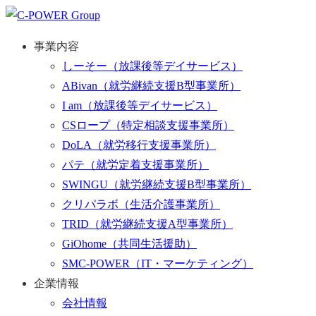
事業内容
しーそー
（放課後等デイサービス）
ABivan
（就労継続支援B型事業所）
I am
（放課後等デイサービス）
CSロープ
（特定相談支援事業所）
DoLA
（就労移行支援事業所）
パテ
（就労定着支援事業所）
SWINGU
（就労継続支援B型事業所）
クリパラボ
（生活介護事業所）
TRID
（就労継続支援A型事業所）
GiOhome
（共同生活援助）
SMC-POWER
（IT・マーケティング）
企業情報
会社情報