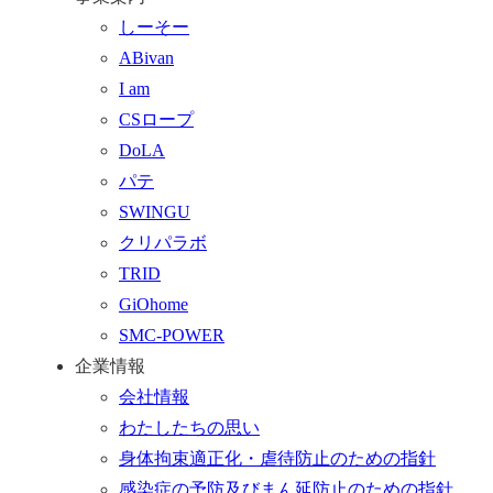
ッ
合
を
しーそー
プ
わ
す
ABivan
に
せ
る
I am
戻
フ
CSロープ
る
ォ
DoLA
ー
パテ
ム
SWINGU
へ
クリパラボ
行
TRID
く
GiOhome
SMC-POWER
企業情報
会社情報
わたしたちの思い
身体拘束適正化・虐待防止のための指針
感染症の予防及びまん延防止のための指針