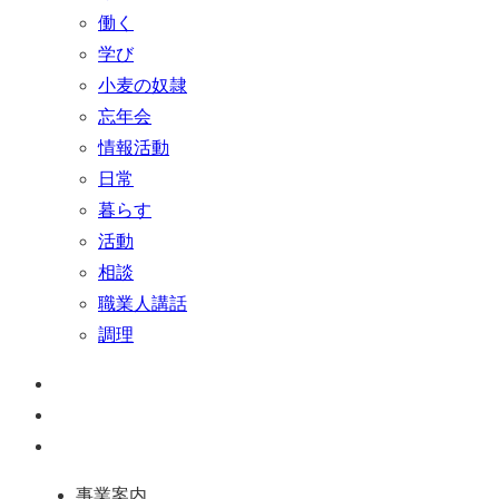
働く
学び
小麦の奴隷
忘年会
情報活動
日常
暮らす
活動
相談
職業人講話
調理
ペ
ー
お
ジ
問
通
ト
い
話
事業案内