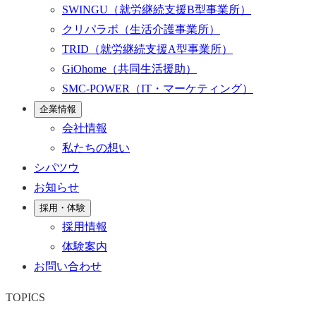
SWINGU
（就労継続支援B型事業所）
クリパラボ
（生活介護事業所）
TRID
（就労継続支援A型事業所）
GiOhome
（共同生活援助）
SMC-POWER
（IT・マーケティング）
企業情報
会社情報
私たちの想い
シパツウ
お知らせ
採用・体験
採用情報
体験案内
お問い合わせ
TOPICS