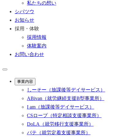
私たちの想い
シパツウ
お知らせ
採用・体験
採用情報
体験案内
お問い合わせ
事業内容
しーそー
（放課後等デイサービス）
ABivan
（就労継続支援B型事業所）
I am
（放課後等デイサービス）
CSロープ
（特定相談支援事業所）
DoLA
（就労移行支援事業所）
パテ
（就労定着支援事業所）