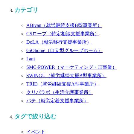
カテゴリ
ABivan
（就労継続支援B型事業所）
CSロープ
（特定相談支援事業所）
DoLA
（就労移行支援事業所）
GiOhome
（自立型グループホーム）
I am
SMC-POWER
（マーケティング・IT事業）
SWINGU
（就労継続支援B型事業所）
TRID
（就労継続支援A型事業所）
クリパラボ
（生活介護事業所）
パテ
（就労定着支援事業所）
タグで絞り込む
イベント