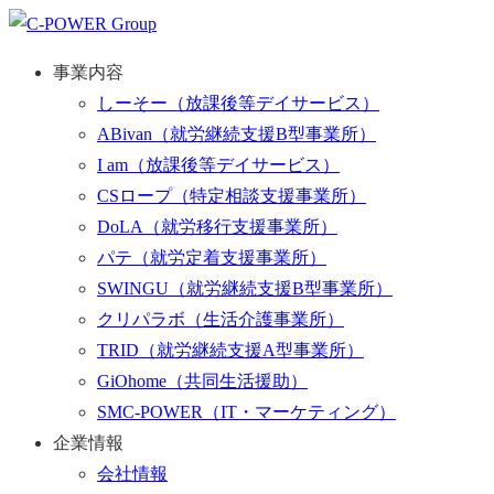
事業内容
しーそー
（放課後等デイサービス）
ABivan
（就労継続支援B型事業所）
I am
（放課後等デイサービス）
CSロープ
（特定相談支援事業所）
DoLA
（就労移行支援事業所）
パテ
（就労定着支援事業所）
SWINGU
（就労継続支援B型事業所）
クリパラボ
（生活介護事業所）
TRID
（就労継続支援A型事業所）
GiOhome
（共同生活援助）
SMC-POWER
（IT・マーケティング）
企業情報
会社情報