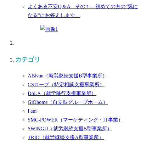
よくある不安Q＆A その１―初めての方の“気に
なる”にお答えします―
カテゴリ
ABivan
（就労継続支援B型事業所）
CSロープ
（特定相談支援事業所）
DoLA
（就労移行支援事業所）
GiOhome
（自立型グループホーム）
I am
SMC-POWER
（マーケティング・IT事業）
SWINGU
（就労継続支援B型事業所）
TRID
（就労継続支援A型事業所）