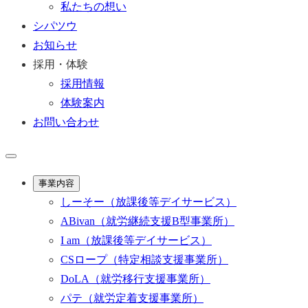
私たちの想い
シパツウ
お知らせ
採用・体験
採用情報
体験案内
お問い合わせ
事業内容
しーそー
（放課後等デイサービス）
ABivan
（就労継続支援B型事業所）
I am
（放課後等デイサービス）
CSロープ
（特定相談支援事業所）
DoLA
（就労移行支援事業所）
パテ
（就労定着支援事業所）