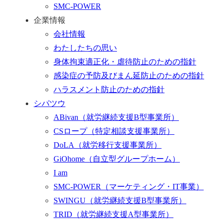
SMC-POWER
企業情報
会社情報
わたしたちの思い
身体拘束適正化・虐待防止のための指針
感染症の予防及びまん延防止のための指針
ハラスメント防止のための指針
シパツウ
ABivan
（就労継続支援B型事業所）
CSロープ
（特定相談支援事業所）
DoLA
（就労移行支援事業所）
GiOhome
（自立型グループホーム）
I am
SMC-POWER
（マーケティング・IT事業）
SWINGU
（就労継続支援B型事業所）
TRID
（就労継続支援A型事業所）