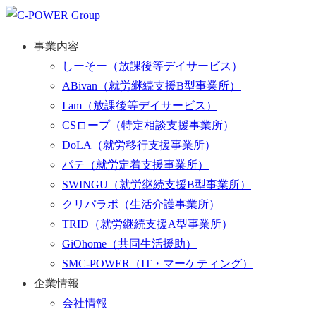
事業内容
しーそー
（放課後等デイサービス）
ABivan
（就労継続支援B型事業所）
I am
（放課後等デイサービス）
CSロープ
（特定相談支援事業所）
DoLA
（就労移行支援事業所）
パテ
（就労定着支援事業所）
SWINGU
（就労継続支援B型事業所）
クリパラボ
（生活介護事業所）
TRID
（就労継続支援A型事業所）
GiOhome
（共同生活援助）
SMC-POWER
（IT・マーケティング）
企業情報
会社情報