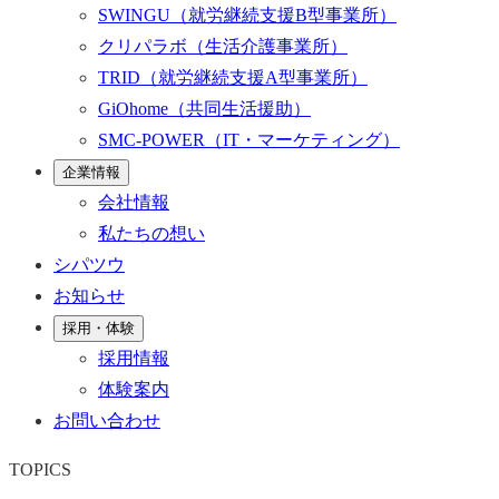
SWINGU
（就労継続支援B型事業所）
クリパラボ
（生活介護事業所）
TRID
（就労継続支援A型事業所）
GiOhome
（共同生活援助）
SMC-POWER
（IT・マーケティング）
企業情報
会社情報
私たちの想い
シパツウ
お知らせ
採用・体験
採用情報
体験案内
お問い合わせ
TOPICS