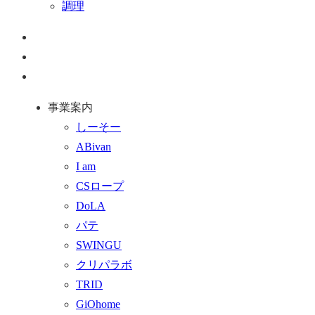
調理
ペ
ー
お
ジ
問
通
ト
い
話
事業案内
ッ
合
を
しーそー
プ
わ
す
ABivan
に
せ
る
I am
戻
フ
CSロープ
る
ォ
DoLA
ー
パテ
ム
SWINGU
へ
クリパラボ
行
TRID
く
GiOhome