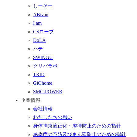
ッ
合
を
しーそー
プ
わ
す
ABivan
に
せ
る
I am
戻
フ
CSロープ
る
ォ
DoLA
ー
パテ
ム
SWINGU
へ
クリパラボ
行
TRID
く
GiOhome
SMC-POWER
企業情報
会社情報
わたしたちの思い
身体拘束適正化・虐待防止のための指針
感染症の予防及びまん延防止のための指針