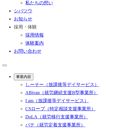
私たちの想い
シパツウ
お知らせ
採用・体験
採用情報
体験案内
お問い合わせ
事業内容
しーそー
（放課後等デイサービス）
ABivan
（就労継続支援B型事業所）
I am
（放課後等デイサービス）
CSロープ
（特定相談支援事業所）
DoLA
（就労移行支援事業所）
パテ
（就労定着支援事業所）