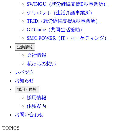
SWINGU
（就労継続支援B型事業所）
クリパラボ
（生活介護事業所）
TRID
（就労継続支援A型事業所）
GiOhome
（共同生活援助）
SMC-POWER
（IT・マーケティング）
企業情報
会社情報
私たちの想い
シパツウ
お知らせ
採用・体験
採用情報
体験案内
お問い合わせ
TOPICS