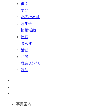
働く
学び
小麦の奴隷
忘年会
情報活動
日常
暮らす
活動
相談
職業人講話
調理
ペ
ー
お
ジ
問
通
ト
い
話
事業案内