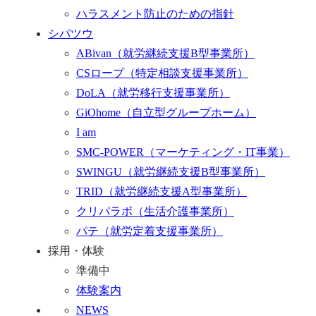
ハラスメント防止のための指針
シパツウ
ABivan
（就労継続支援B型事業所）
CSロープ
（特定相談支援事業所）
DoLA
（就労移行支援事業所）
GiOhome
（自立型グループホーム）
I am
SMC-POWER
（マーケティング・IT事業）
SWINGU
（就労継続支援B型事業所）
TRID
（就労継続支援A型事業所）
クリパラボ
（生活介護事業所）
パテ
（就労定着支援事業所）
採用・体験
準備中
体験案内
NEWS