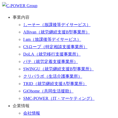
事業内容
しーそー
（放課後等デイサービス）
ABivan
（就労継続支援B型事業所）
I am
（放課後等デイサービス）
CSロープ
（特定相談支援事業所）
DoLA
（就労移行支援事業所）
パテ
（就労定着支援事業所）
SWINGU
（就労継続支援B型事業所）
クリパラボ
（生活介護事業所）
TRID
（就労継続支援A型事業所）
GiOhome
（共同生活援助）
SMC-POWER
（IT・マーケティング）
企業情報
会社情報