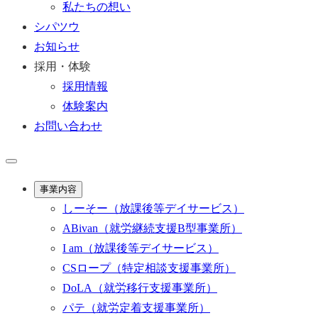
私たちの想い
シパツウ
お知らせ
採用・体験
採用情報
体験案内
お問い合わせ
事業内容
しーそー
（放課後等デイサービス）
ABivan
（就労継続支援B型事業所）
I am
（放課後等デイサービス）
CSロープ
（特定相談支援事業所）
DoLA
（就労移行支援事業所）
パテ
（就労定着支援事業所）