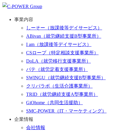
事業内容
しーそー
（放課後等デイサービス）
ABivan
（就労継続支援B型事業所）
I am
（放課後等デイサービス）
CSロープ
（特定相談支援事業所）
DoLA
（就労移行支援事業所）
パテ
（就労定着支援事業所）
SWINGU
（就労継続支援B型事業所）
クリパラボ
（生活介護事業所）
TRID
（就労継続支援A型事業所）
GiOhome
（共同生活援助）
SMC-POWER
（IT・マーケティング）
企業情報
会社情報