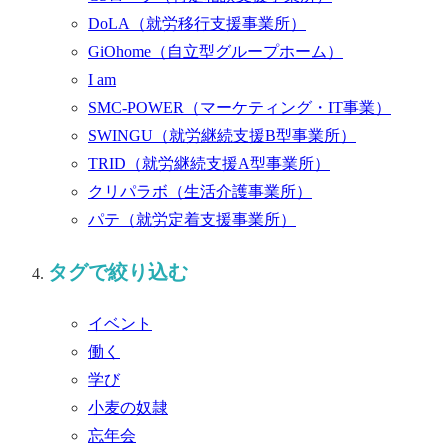
DoLA
（就労移行支援事業所）
GiOhome
（自立型グループホーム）
I am
SMC-POWER
（マーケティング・IT事業）
SWINGU
（就労継続支援B型事業所）
TRID
（就労継続支援A型事業所）
クリパラボ
（生活介護事業所）
パテ
（就労定着支援事業所）
タグで絞り込む
イベント
働く
学び
小麦の奴隷
忘年会