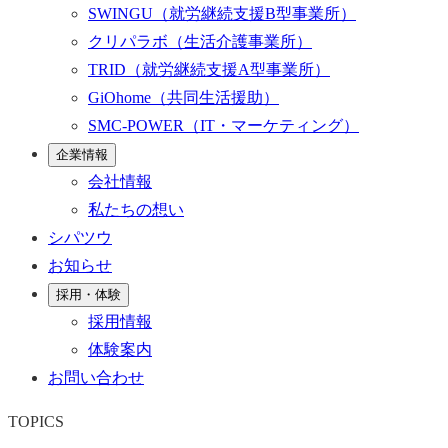
SWINGU
（就労継続支援B型事業所）
クリパラボ
（生活介護事業所）
TRID
（就労継続支援A型事業所）
GiOhome
（共同生活援助）
SMC-POWER
（IT・マーケティング）
企業情報
会社情報
私たちの想い
シパツウ
お知らせ
採用・体験
採用情報
体験案内
お問い合わせ
TOPICS