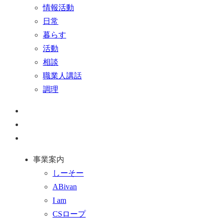
情報活動
日常
暮らす
活動
相談
職業人講話
調理
ペ
ー
お
ジ
問
通
ト
い
話
事業案内
ッ
合
を
しーそー
プ
わ
す
ABivan
に
せ
る
I am
戻
フ
CSロープ