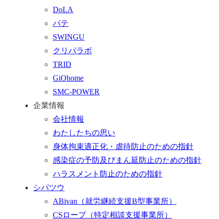
る
ォ
DoLA
ー
パテ
ム
SWINGU
へ
クリパラボ
行
TRID
く
GiOhome
SMC-POWER
企業情報
会社情報
わたしたちの思い
身体拘束適正化・虐待防止のための指針
感染症の予防及びまん延防止のための指針
ハラスメント防止のための指針
シパツウ
ABivan
（就労継続支援B型事業所）
CSロープ
（特定相談支援事業所）