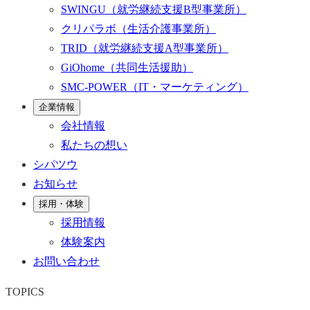
SWINGU
（就労継続支援B型事業所）
クリパラボ
（生活介護事業所）
TRID
（就労継続支援A型事業所）
GiOhome
（共同生活援助）
SMC-POWER
（IT・マーケティング）
企業情報
会社情報
私たちの想い
シパツウ
お知らせ
採用・体験
採用情報
体験案内
お問い合わせ
TOPICS