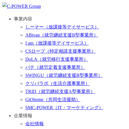
事業内容
しーそー
（放課後等デイサービス）
ABivan
（就労継続支援B型事業所）
I am
（放課後等デイサービス）
CSロープ
（特定相談支援事業所）
DoLA
（就労移行支援事業所）
パテ
（就労定着支援事業所）
SWINGU
（就労継続支援B型事業所）
クリパラボ
（生活介護事業所）
TRID
（就労継続支援A型事業所）
GiOhome
（共同生活援助）
SMC-POWER
（IT・マーケティング）
企業情報
会社情報