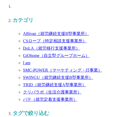
カテゴリ
ABivan
（就労継続支援B型事業所）
CSロープ
（特定相談支援事業所）
DoLA
（就労移行支援事業所）
GiOhome
（自立型グループホーム）
I am
SMC-POWER
（マーケティング・IT事業）
SWINGU
（就労継続支援B型事業所）
TRID
（就労継続支援A型事業所）
クリパラボ
（生活介護事業所）
パテ
（就労定着支援事業所）
タグで絞り込む