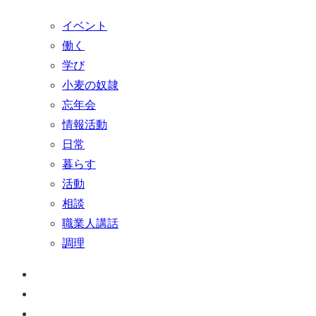
イベント
働く
学び
小麦の奴隷
忘年会
情報活動
日常
暮らす
活動
相談
職業人講話
調理
ペ
ー
お
ジ
問
通