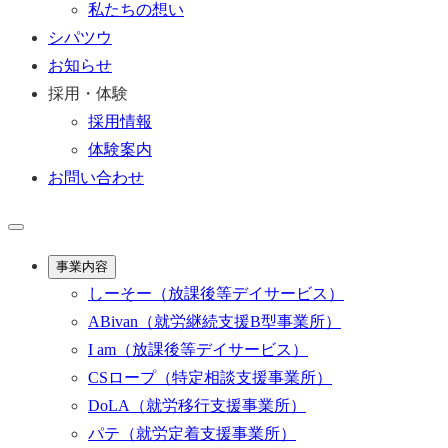
私たちの想い
シパツウ
お知らせ
採用・体験
採用情報
体験案内
お問い合わせ
事業内容
しーそー
（放課後等デイサービス）
ABivan
（就労継続支援B型事業所）
I am
（放課後等デイサービス）
CSロープ
（特定相談支援事業所）
DoLA
（就労移行支援事業所）
パテ
（就労定着支援事業所）