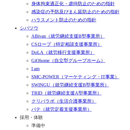
身体拘束適正化・虐待防止のための指針
感染症の予防及びまん延防止のための指針
ハラスメント防止のための指針
シパツウ
ABivan
（就労継続支援B型事業所）
CSロープ
（特定相談支援事業所）
DoLA
（就労移行支援事業所）
GiOhome
（自立型グループホーム）
I am
SMC-POWER
（マーケティング・IT事業）
SWINGU
（就労継続支援B型事業所）
TRID
（就労継続支援A型事業所）
クリパラボ
（生活介護事業所）
パテ
（就労定着支援事業所）
採用・体験
準備中