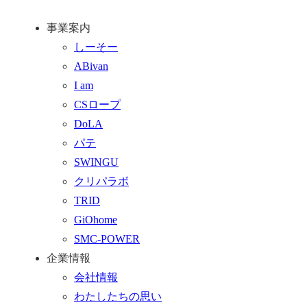
ト
い
話
事業案内
ッ
合
を
しーそー
プ
わ
す
ABivan
に
せ
る
I am
戻
フ
CSロープ
る
ォ
DoLA
ー
パテ
ム
SWINGU
へ
クリパラボ
行
TRID
く
GiOhome
SMC-POWER
企業情報
会社情報
わたしたちの思い