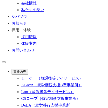
会社情報
私たちの想い
シパツウ
お知らせ
採用・体験
採用情報
体験案内
お問い合わせ
事業内容
しーそー
（放課後等デイサービス）
ABivan
（就労継続支援B型事業所）
I am
（放課後等デイサービス）
CSロープ
（特定相談支援事業所）
DoLA
（就労移行支援事業所）