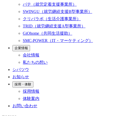
パテ
（就労定着支援事業所）
SWINGU
（就労継続支援B型事業所）
クリパラボ
（生活介護事業所）
TRID
（就労継続支援A型事業所）
GiOhome
（共同生活援助）
SMC-POWER
（IT・マーケティング）
企業情報
会社情報
私たちの想い
シパツウ
お知らせ
採用・体験
採用情報
体験案内
お問い合わせ