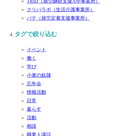
TRID
（就労継続支援A型事業所）
クリパラボ
（生活介護事業所）
パテ
（就労定着支援事業所）
タグで絞り込む
イベント
働く
学び
小麦の奴隷
忘年会
情報活動
日常
暮らす
活動
相談
職業人講話