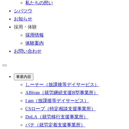
私たちの想い
シパツウ
お知らせ
採用・体験
採用情報
体験案内
お問い合わせ
事業内容
しーそー
（放課後等デイサービス）
ABivan
（就労継続支援B型事業所）
I am
（放課後等デイサービス）
CSロープ
（特定相談支援事業所）
DoLA
（就労移行支援事業所）
パテ
（就労定着支援事業所）