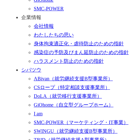
SMC-POWER
企業情報
会社情報
わたしたちの思い
身体拘束適正化・虐待防止のための指針
感染症の予防及びまん延防止のための指針
ハラスメント防止のための指針
シパツウ
ABivan
（就労継続支援B型事業所）
CSロープ
（特定相談支援事業所）
DoLA
（就労移行支援事業所）
GiOhome
（自立型グループホーム）
I am
SMC-POWER
（マーケティング・IT事業）
SWINGU
（就労継続支援B型事業所）
TRID
（就労継続支援A型事業所）