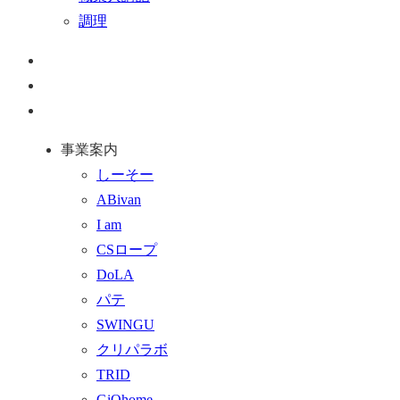
調理
ペ
ー
お
ジ
問
通
ト
い
話
事業案内
ッ
合
を
しーそー
プ
わ
す
ABivan
に
せ
る
I am
戻
フ
CSロープ
る
ォ
DoLA
ー
パテ
ム
SWINGU
へ
クリパラボ
行
TRID
く
GiOhome