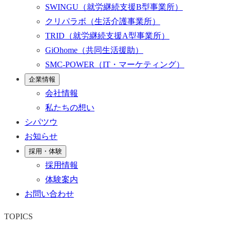
SWINGU
（就労継続支援B型事業所）
クリパラボ
（生活介護事業所）
TRID
（就労継続支援A型事業所）
GiOhome
（共同生活援助）
SMC-POWER
（IT・マーケティング）
企業情報
会社情報
私たちの想い
シパツウ
お知らせ
採用・体験
採用情報
体験案内
お問い合わせ
TOPICS