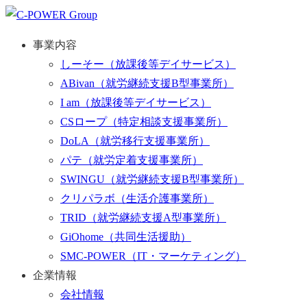
事業内容
しーそー
（放課後等デイサービス）
ABivan
（就労継続支援B型事業所）
I am
（放課後等デイサービス）
CSロープ
（特定相談支援事業所）
DoLA
（就労移行支援事業所）
パテ
（就労定着支援事業所）
SWINGU
（就労継続支援B型事業所）
クリパラボ
（生活介護事業所）
TRID
（就労継続支援A型事業所）
GiOhome
（共同生活援助）
SMC-POWER
（IT・マーケティング）
企業情報
会社情報