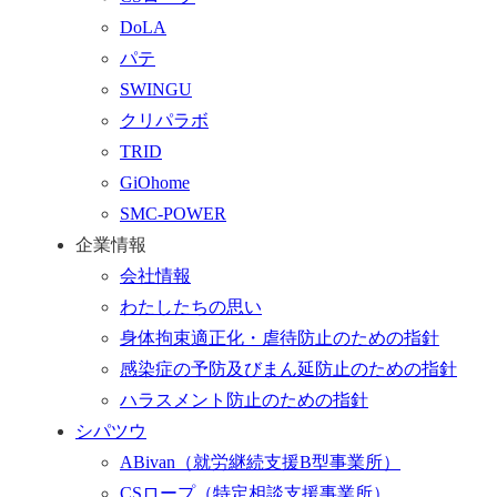
る
ォ
DoLA
ー
パテ
ム
SWINGU
へ
クリパラボ
行
TRID
く
GiOhome
SMC-POWER
企業情報
会社情報
わたしたちの思い
身体拘束適正化・虐待防止のための指針
感染症の予防及びまん延防止のための指針
ハラスメント防止のための指針
シパツウ
ABivan
（就労継続支援B型事業所）
CSロープ
（特定相談支援事業所）