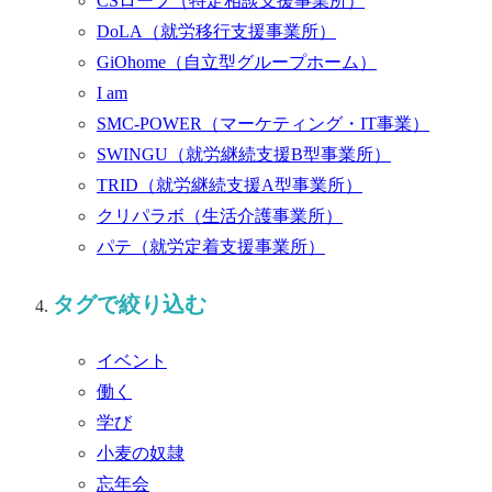
CSロープ
（特定相談支援事業所）
DoLA
（就労移行支援事業所）
GiOhome
（自立型グループホーム）
I am
SMC-POWER
（マーケティング・IT事業）
SWINGU
（就労継続支援B型事業所）
TRID
（就労継続支援A型事業所）
クリパラボ
（生活介護事業所）
パテ
（就労定着支援事業所）
タグで絞り込む
イベント
働く
学び
小麦の奴隷
忘年会