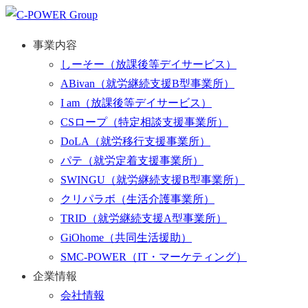
事業内容
しーそー
（放課後等デイサービス）
ABivan
（就労継続支援B型事業所）
I am
（放課後等デイサービス）
CSロープ
（特定相談支援事業所）
DoLA
（就労移行支援事業所）
パテ
（就労定着支援事業所）
SWINGU
（就労継続支援B型事業所）
クリパラボ
（生活介護事業所）
TRID
（就労継続支援A型事業所）
GiOhome
（共同生活援助）
SMC-POWER
（IT・マーケティング）
企業情報
会社情報