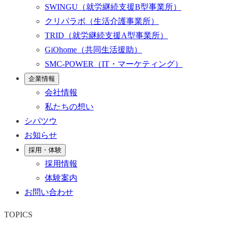
SWINGU
（就労継続支援B型事業所）
クリパラボ
（生活介護事業所）
TRID
（就労継続支援A型事業所）
GiOhome
（共同生活援助）
SMC-POWER
（IT・マーケティング）
企業情報
会社情報
私たちの想い
シパツウ
お知らせ
採用・体験
採用情報
体験案内
お問い合わせ
TOPICS