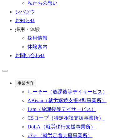
私たちの想い
シパツウ
お知らせ
採用・体験
採用情報
体験案内
お問い合わせ
事業内容
しーそー
（放課後等デイサービス）
ABivan
（就労継続支援B型事業所）
I am
（放課後等デイサービス）
CSロープ
（特定相談支援事業所）
DoLA
（就労移行支援事業所）
パテ
（就労定着支援事業所）