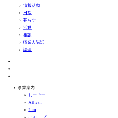
情報活動
日常
暮らす
活動
相談
職業人講話
調理
ペ
ー
お
ジ
問
通
ト
い
話
事業案内
ッ
合
を
しーそー
プ
わ
す
ABivan
に
せ
る
I am
戻
フ
CSロープ