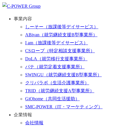
事業内容
しーそー
（放課後等デイサービス）
ABivan
（就労継続支援B型事業所）
I am
（放課後等デイサービス）
CSロープ
（特定相談支援事業所）
DoLA
（就労移行支援事業所）
パテ
（就労定着支援事業所）
SWINGU
（就労継続支援B型事業所）
クリパラボ
（生活介護事業所）
TRID
（就労継続支援A型事業所）
GiOhome
（共同生活援助）
SMC-POWER
（IT・マーケティング）
企業情報
会社情報