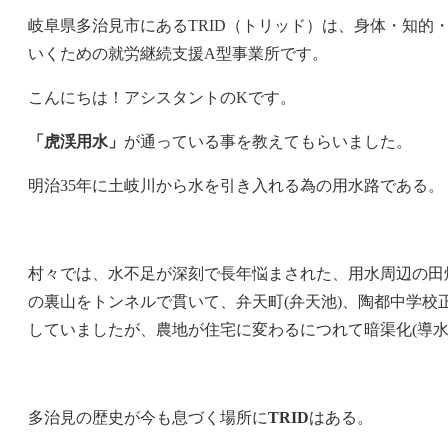
岐阜県多治見市にあるTRID（トリッド）は、身体・知
いくための就労継続支援A型事業所です。
こんにちは！アシスタントのKです。
「虎渓用水」
が通っている事を教えてもらいました。
明治35年に土岐川から水を引き入れる為の用水路である。
村々では、水不足が深刻で長年悩まされた、 用水周辺の田
の裏山をトンネルで貫いて、弁天町(弁天池)、陶都中学
していましたが、農地が住宅に変わるにつれて暗渠化(導
多治見の歴史が今も息づく場所に
TRID
はある。