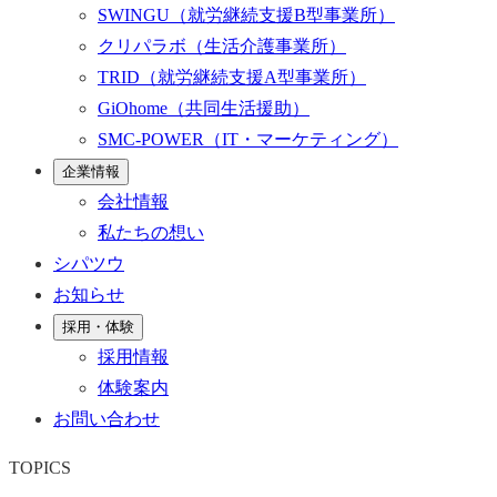
SWINGU
（就労継続支援B型事業所）
クリパラボ
（生活介護事業所）
TRID
（就労継続支援A型事業所）
GiOhome
（共同生活援助）
SMC-POWER
（IT・マーケティング）
企業情報
会社情報
私たちの想い
シパツウ
お知らせ
採用・体験
採用情報
体験案内
お問い合わせ
TOPICS