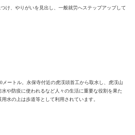
見つけ、やりがいを見出し、一般就労へステップアップして
620メートル。永保寺付近の虎渓頭首工から取水し、虎渓山
防水や防疫に使われるなど人々の生活に重要な役割を果た
渓用水の上は歩道等として利用されています。