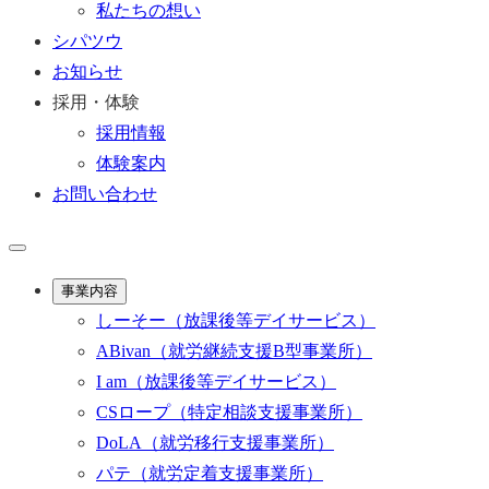
私たちの想い
シパツウ
お知らせ
採用・体験
採用情報
体験案内
お問い合わせ
事業内容
しーそー
（放課後等デイサービス）
ABivan
（就労継続支援B型事業所）
I am
（放課後等デイサービス）
CSロープ
（特定相談支援事業所）
DoLA
（就労移行支援事業所）
パテ
（就労定着支援事業所）