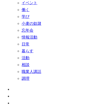
イベント
働く
学び
小麦の奴隷
忘年会
情報活動
日常
暮らす
活動
相談
職業人講話
調理
ペ
ー
お
ジ
問
通
ト
い
話