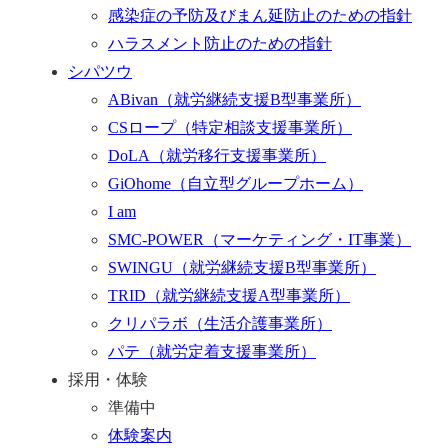
感染症の予防及びまん延防止のための指針
ハラスメント防止のための指針
シパツウ
ABivan
（就労継続支援B型事業所）
CSロープ
（特定相談支援事業所）
DoLA
（就労移行支援事業所）
GiOhome
（自立型グループホーム）
I am
SMC-POWER
（マーケティング・IT事業）
SWINGU
（就労継続支援B型事業所）
TRID
（就労継続支援A型事業所）
クリパラボ
（生活介護事業所）
パテ
（就労定着支援事業所）
採用・体験
準備中
体験案内