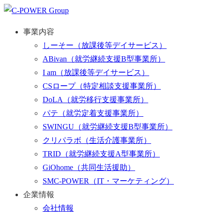
事業内容
しーそー
（放課後等デイサービス）
ABivan
（就労継続支援B型事業所）
I am
（放課後等デイサービス）
CSロープ
（特定相談支援事業所）
DoLA
（就労移行支援事業所）
パテ
（就労定着支援事業所）
SWINGU
（就労継続支援B型事業所）
クリパラボ
（生活介護事業所）
TRID
（就労継続支援A型事業所）
GiOhome
（共同生活援助）
SMC-POWER
（IT・マーケティング）
企業情報
会社情報