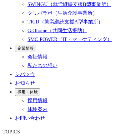
SWINGU
（就労継続支援B型事業所）
クリパラボ
（生活介護事業所）
TRID
（就労継続支援A型事業所）
GiOhome
（共同生活援助）
SMC-POWER
（IT・マーケティング）
企業情報
会社情報
私たちの想い
シパツウ
お知らせ
採用・体験
採用情報
体験案内
お問い合わせ
TOPICS