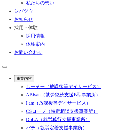
私たちの想い
シパツウ
お知らせ
採用・体験
採用情報
体験案内
お問い合わせ
事業内容
しーそー
（放課後等デイサービス）
ABivan
（就労継続支援B型事業所）
I am
（放課後等デイサービス）
CSロープ
（特定相談支援事業所）
DoLA
（就労移行支援事業所）
パテ
（就労定着支援事業所）