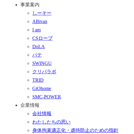
事業案内
ッ
合
を
しーそー
プ
わ
す
ABivan
に
せ
る
I am
戻
フ
CSロープ
る
ォ
DoLA
ー
パテ
ム
SWINGU
へ
クリパラボ
行
TRID
く
GiOhome
SMC-POWER
企業情報
会社情報
わたしたちの思い
身体拘束適正化・虐待防止のための指針