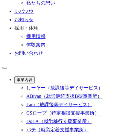
私たちの想い
シパツウ
お知らせ
採用・体験
採用情報
体験案内
お問い合わせ
事業内容
しーそー
（放課後等デイサービス）
ABivan
（就労継続支援B型事業所）
I am
（放課後等デイサービス）
CSロープ
（特定相談支援事業所）
DoLA
（就労移行支援事業所）
パテ
（就労定着支援事業所）