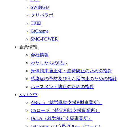
ム
SWINGU
へ
クリパラボ
行
TRID
く
GiOhome
SMC-POWER
企業情報
会社情報
わたしたちの思い
身体拘束適正化・虐待防止のための指針
感染症の予防及びまん延防止のための指針
ハラスメント防止のための指針
シパツウ
ABivan
（就労継続支援B型事業所）
CSロープ
（特定相談支援事業所）
DoLA
（就労移行支援事業所）
GiOhome
（自立型グループホーム）