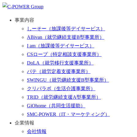
事業内容
しーそー
（放課後等デイサービス）
ABivan
（就労継続支援B型事業所）
I am
（放課後等デイサービス）
CSロープ
（特定相談支援事業所）
DoLA
（就労移行支援事業所）
パテ
（就労定着支援事業所）
SWINGU
（就労継続支援B型事業所）
クリパラボ
（生活介護事業所）
TRID
（就労継続支援A型事業所）
GiOhome
（共同生活援助）
SMC-POWER
（IT・マーケティング）
企業情報
会社情報