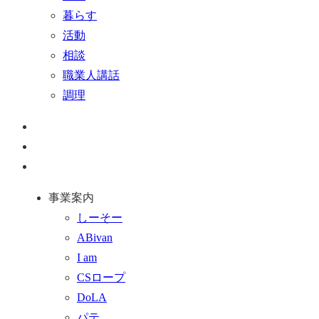
暮らす
活動
相談
職業人講話
調理
ペ
ー
お
ジ
問
通
ト
い
話
事業案内
ッ
合
を
しーそー
プ
わ
す
ABivan
に
せ
る
I am
戻
フ
CSロープ
る
ォ
DoLA
ー
パテ