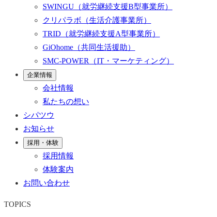
SWINGU
（就労継続支援B型事業所）
クリパラボ
（生活介護事業所）
TRID
（就労継続支援A型事業所）
GiOhome
（共同生活援助）
SMC-POWER
（IT・マーケティング）
企業情報
会社情報
私たちの想い
シパツウ
お知らせ
採用・体験
採用情報
体験案内
お問い合わせ
TOPICS