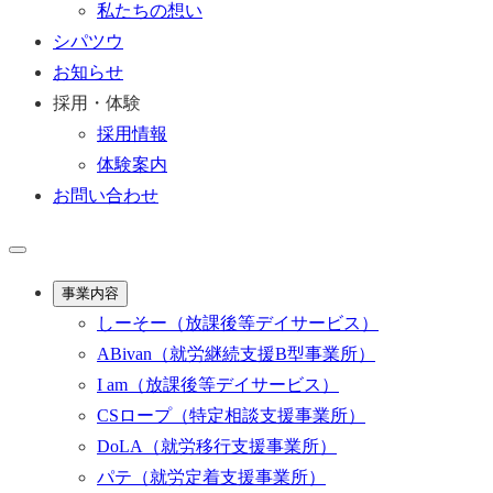
私たちの想い
シパツウ
お知らせ
採用・体験
採用情報
体験案内
お問い合わせ
事業内容
しーそー
（放課後等デイサービス）
ABivan
（就労継続支援B型事業所）
I am
（放課後等デイサービス）
CSロープ
（特定相談支援事業所）
DoLA
（就労移行支援事業所）
パテ
（就労定着支援事業所）