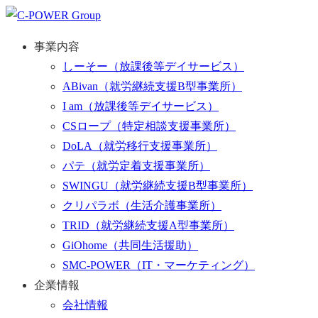
事業内容
しーそー
（放課後等デイサービス）
ABivan
（就労継続支援B型事業所）
I am
（放課後等デイサービス）
CSロープ
（特定相談支援事業所）
DoLA
（就労移行支援事業所）
パテ
（就労定着支援事業所）
SWINGU
（就労継続支援B型事業所）
クリパラボ
（生活介護事業所）
TRID
（就労継続支援A型事業所）
GiOhome
（共同生活援助）
SMC-POWER
（IT・マーケティング）
企業情報
会社情報