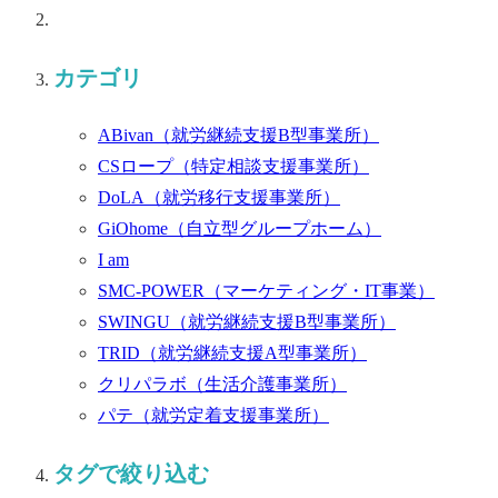
カテゴリ
ABivan
（就労継続支援B型事業所）
CSロープ
（特定相談支援事業所）
DoLA
（就労移行支援事業所）
GiOhome
（自立型グループホーム）
I am
SMC-POWER
（マーケティング・IT事業）
SWINGU
（就労継続支援B型事業所）
TRID
（就労継続支援A型事業所）
クリパラボ
（生活介護事業所）
パテ
（就労定着支援事業所）
タグで絞り込む