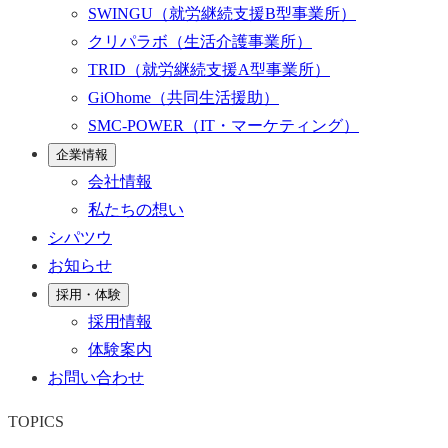
SWINGU
（就労継続支援B型事業所）
クリパラボ
（生活介護事業所）
TRID
（就労継続支援A型事業所）
GiOhome
（共同生活援助）
SMC-POWER
（IT・マーケティング）
企業情報
会社情報
私たちの想い
シパツウ
お知らせ
採用・体験
採用情報
体験案内
お問い合わせ
TOPICS