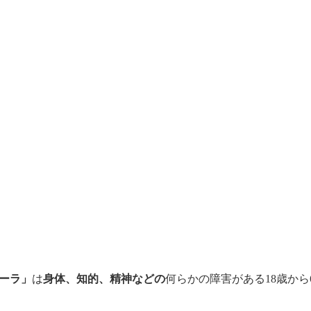
 ドーラ」
は
身体、知的、精神などの
何らかの障害がある18歳から