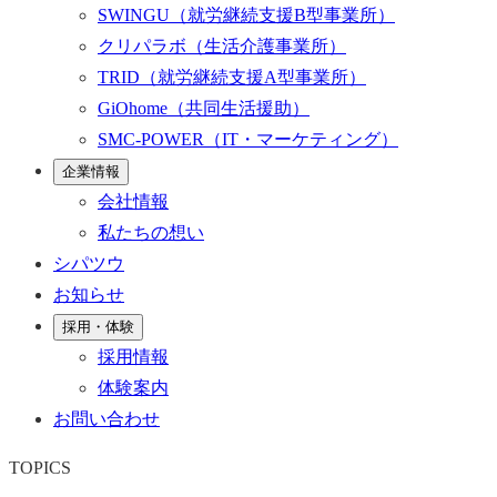
SWINGU
（就労継続支援B型事業所）
クリパラボ
（生活介護事業所）
TRID
（就労継続支援A型事業所）
GiOhome
（共同生活援助）
SMC-POWER
（IT・マーケティング）
企業情報
会社情報
私たちの想い
シパツウ
お知らせ
採用・体験
採用情報
体験案内
お問い合わせ
TOPICS