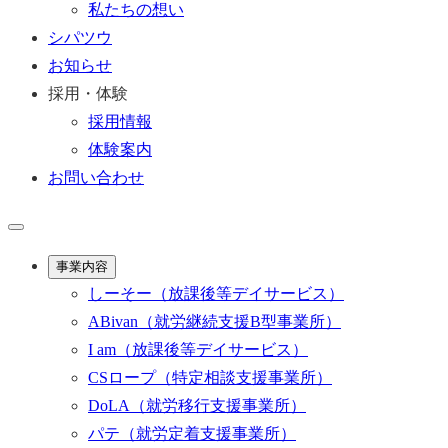
私たちの想い
シパツウ
お知らせ
採用・体験
採用情報
体験案内
お問い合わせ
事業内容
しーそー
（放課後等デイサービス）
ABivan
（就労継続支援B型事業所）
I am
（放課後等デイサービス）
CSロープ
（特定相談支援事業所）
DoLA
（就労移行支援事業所）
パテ
（就労定着支援事業所）