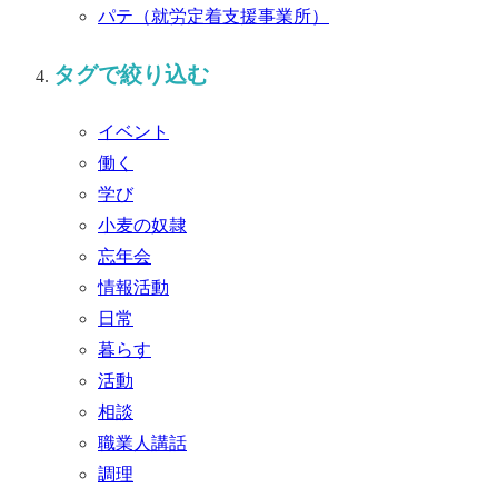
パテ
（就労定着支援事業所）
タグで絞り込む
イベント
働く
学び
小麦の奴隷
忘年会
情報活動
日常
暮らす
活動
相談
職業人講話
調理