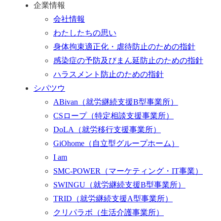
企業情報
会社情報
わたしたちの思い
身体拘束適正化・虐待防止のための指針
感染症の予防及びまん延防止のための指針
ハラスメント防止のための指針
シパツウ
ABivan
（就労継続支援B型事業所）
CSロープ
（特定相談支援事業所）
DoLA
（就労移行支援事業所）
GiOhome
（自立型グループホーム）
I am
SMC-POWER
（マーケティング・IT事業）
SWINGU
（就労継続支援B型事業所）
TRID
（就労継続支援A型事業所）
クリパラボ
（生活介護事業所）