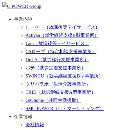
事業内容
しーそー
（放課後等デイサービス）
ABivan
（就労継続支援B型事業所）
I am
（放課後等デイサービス）
CSロープ
（特定相談支援事業所）
DoLA
（就労移行支援事業所）
パテ
（就労定着支援事業所）
SWINGU
（就労継続支援B型事業所）
クリパラボ
（生活介護事業所）
TRID
（就労継続支援A型事業所）
GiOhome
（共同生活援助）
SMC-POWER
（IT・マーケティング）
企業情報
会社情報