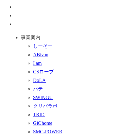
ペ
ー
お
ジ
問
通
ト
い
話
事業案内
ッ
合
を
しーそー
プ
わ
す
ABivan
に
せ
る
I am
戻
フ
CSロープ
る
ォ
DoLA
ー
パテ
ム
SWINGU
へ
クリパラボ
行
TRID
く
GiOhome
SMC-POWER